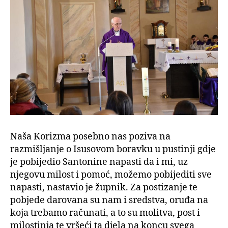
Naša Korizma posebno nas poziva na
razmišljanje o Isusovom boravku u pustinji gdje
je pobijedio Santonine napasti da i mi, uz
njegovu milost i pomoć, možemo pobijediti sve
napasti, nastavio je župnik. Za postizanje te
pobjede darovana su nam i sredstva, oruđa na
koja trebamo računati, a to su molitva, post i
milostinja te vršeći ta djela na koncu svega