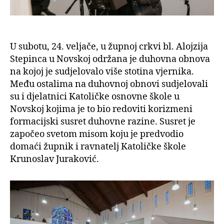
U subotu, 24. veljače, u župnoj crkvi bl. Alojzija
Stepinca u Novskoj održana je duhovna obnova
na kojoj je sudjelovalo više stotina vjernika.
Među ostalima na duhovnoj obnovi sudjelovali
su i djelatnici Katoličke osnovne škole u
Novskoj kojima je to bio redoviti korizmeni
formacijski susret duhovne razine. Susret je
započeo svetom misom koju je predvodio
domaći župnik i ravnatelj Katoličke škole
Krunoslav Juraković.