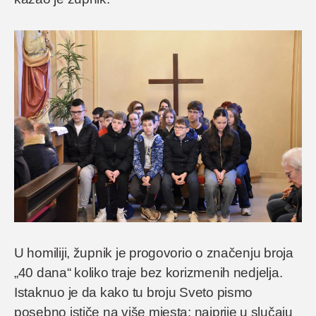
U homiliji, župnik je progovorio o značenju broja
„40 dana“ koliko traje bez korizmenih nedjelja.
Istaknuo je da kako tu broju Sveto pismo
posebno ističe na više mjesta: najprije u slučaju