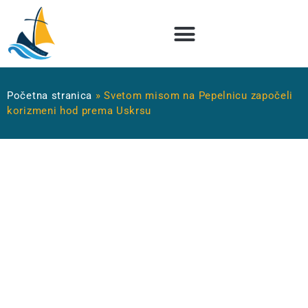
Početna stranica
»
Svetom misom na Pepelnicu započeli
korizmeni hod prema Uskrsu