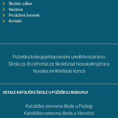
Školski odbor
Nastava
Produženi boravak
Kontakt
Požeška biskupija
Nacionalni ured
Ministarstvo
Škola za život
Portal za škole
Grad Novska
Knjižnica
Novska.in
HKM
Mali Koncil
OSTALE KATOLIČKE ŠKOLE U POŽEŠKOJ BISKUPIJI
Katolička osnovna škola u Požegi
Katolička osnovna škola u Virovitici