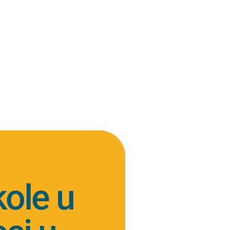
kole u