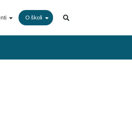
nti
O školi