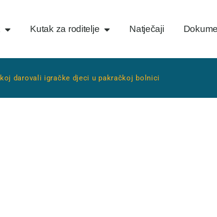
k
Kutak za roditelje
Natječaji
Dokume
oj darovali igračke djeci u pakračkoj bolnici