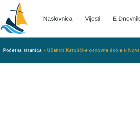
Naslovnica
Vijesti
E-Dnevni
Početna stranica
»
Učenici Katoličke osnovne škole u Novsk