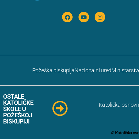
Požeška biskupija
Nacionalni ured
Ministarstv
OSTALE
KATOLIČKE
Katolička osnovn
ŠKOLE U
POŽEŠKOJ
BISKUPIJI
© Katolička os