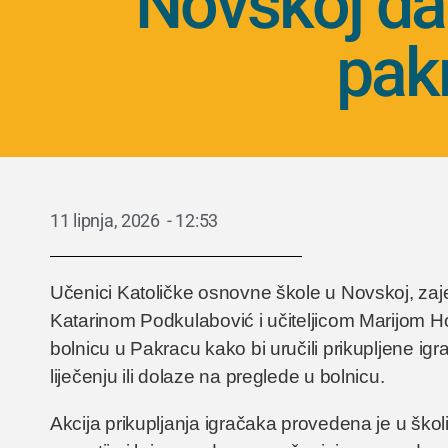
Novskoj dar
pakr
11 lipnja, 2026
-
12:53
Učenici Katoličke osnovne škole u Novskoj, za
Katarinom Podkulabović i učiteljicom Marijom Ho
bolnicu u Pakracu kako bi uručili prikupljene ig
liječenju ili dolaze na preglede u bolnicu.
Akcija prikupljanja igračaka provedena je u školi 