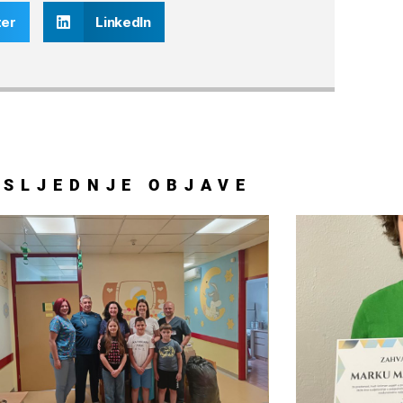
ter
LinkedIn
OSLJEDNJE
OBJAVE