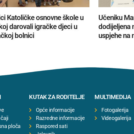
ci Katoličke osnovne škole u
Učeniku Ma
oj darovali igračke djeci u
dodijeljena
čkoj bolnici
uspjehe na 
I
KUTAK ZA RODITELJE
MULTIMEDIJA
ve
Opće informacije
Fotogalerija
čaji
Razredne informacije
Videogalerija
sna ploča
Raspored sati