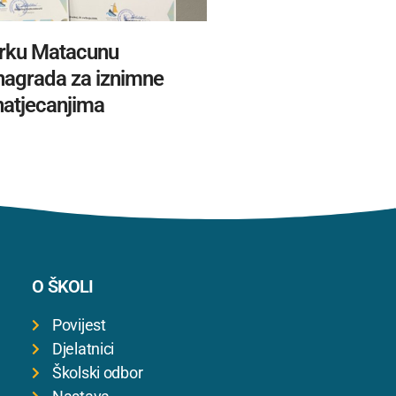
rku Matacunu
 nagrada za iznimne
natjecanjima
O ŠKOLI
Povijest
Djelatnici
Školski odbor