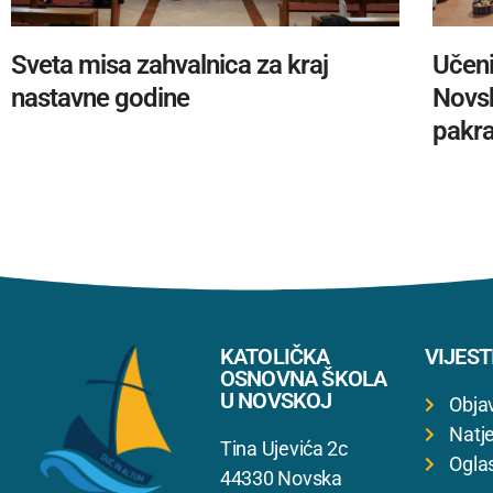
Sveta misa zahvalnica za kraj
Učeni
nastavne godine
Novsk
pakra
KATOLIČKA
VIJEST
OSNOVNA ŠKOLA
U NOVSKOJ
Obja
Natje
Tina Ujevića 2c
Ogla
44330 Novska