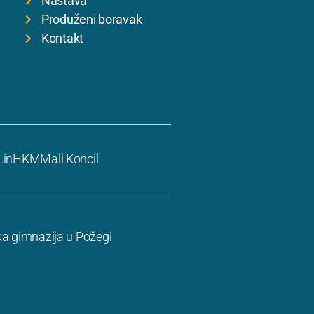
Nastava
Produženi boravak
Kontakt
.in
HKM
Mali Koncil
ka gimnazija u Požegi