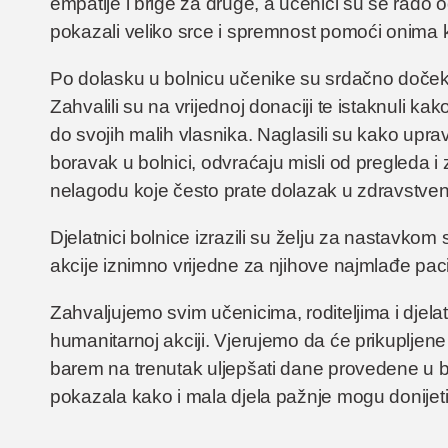
empatije i brige za druge, a učenici su se rado 
pokazali veliko srce i spremnost pomoći onima k
Po dolasku u bolnicu učenike su srdačno dočekal
Zahvalili su na vrijednoj donaciji te istaknuli ka
do svojih malih vlasnika. Naglasili su kako uprav
boravak u bolnici, odvraćaju misli od pregleda i 
nelagodu koje često prate dolazak u zdravstve
Djelatnici bolnice izrazili su želju za nastavkom
akcije iznimno vrijedne za njihove najmlađe paci
Zahvaljujemo svim učenicima, roditeljima i djelat
humanitarnoj akciji. Vjerujemo da će prikupljene
barem na trenutak uljepšati dane provedene u bo
pokazala kako i mala djela pažnje mogu donijeti 