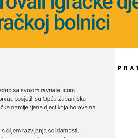
ovali igračke dj
ačkoj bolnici
PRA
jedno sa svojom ravnateljicom
rvat, posjetili su Opću županijsku
račke namijenjene djeci koja borave na
s ciljem razvijanja solidarnosti,