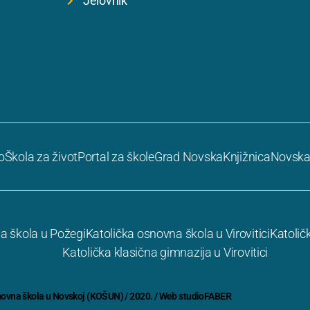
Jelovnik
o
Škola za život
Portal za škole
Grad Novska
Knjižnica
Novska
a škola u Požegi
Katolička osnovna škola u Virovitici
Katolič
Katolička klasična gimnazija u Virovitici
novna škola u Novskoj (KOŠUN) / 2020. / Web
studioFABER