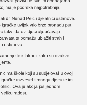
odazvali pozivu te svojim donacijama
ojima je podrška najpotrebnija.
i dr. Nenad Peić i djelatnici ustanove.
ko igračke uvijek vrlo brzo pronađu put
o takvi darovi djeci uljepšavaju
zahvata te pomažu ublažiti strah i
nu ustanovu.
 suradnje te istaknuli kako su ovakve
jente.
nicima škole koji su sudjelovali u ovoj
 igračke razveseliti mnogu djecu te im
lnici. Ova je akcija još jednom
veliku radost.