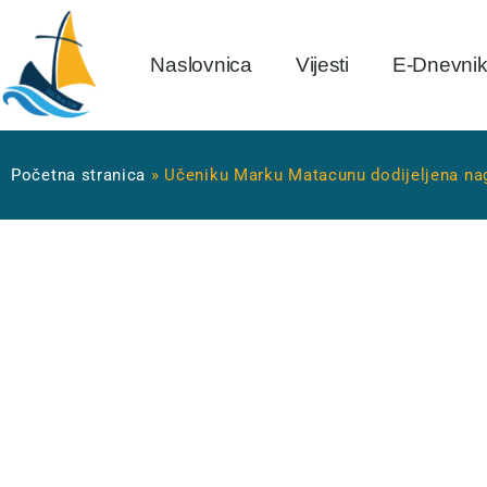
Naslovnica
Vijesti
E-Dnevni
Početna stranica
»
Učeniku Marku Matacunu dodijeljena nag