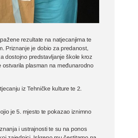
apažene rezultate na natjecanjima te
. Priznanje je dobio za predanost,
za dostojno predstavljanje škole kroz
 je ostvarila plasman na međunarodno
jecanju iz Tehničke kulture te 2.
ojio je 5. mjesto te pokazao iznimno
znanja i ustrajnosti te su na ponos
lskoj zajednici. Iskreno mu čestitamo na