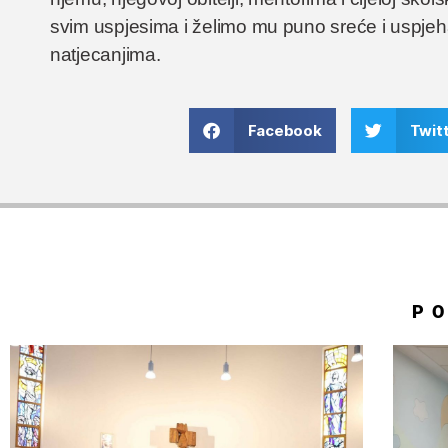
svim uspjesima i želimo mu puno sreće i uspjeh
natjecanjima.
Facebook
Twit
P