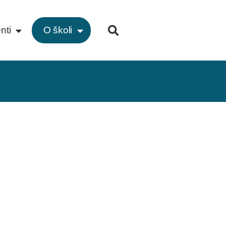
nti
O školi