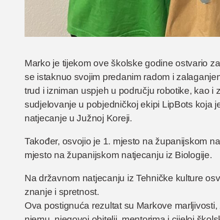
Marko je tijekom ove školske godine ostvario z
se istaknuo svojim predanim radom i zalaganjem
trud i izniman uspjeh u području robotike, kao i 
sudjelovanje u pobjedničkoj ekipi LipBots koja
natjecanje u Južnoj Koreji.
Također, osvojio je 1. mjesto na županijskom nat
mjesto na županijskom natjecanju iz Biologije.
Na državnom natjecanju iz Tehničke kulture osv
znanje i spretnost.
Ova postignuća rezultat su Markove marljivosti, 
njemu, njegovoj obitelji, mentorima i cijeloj ško