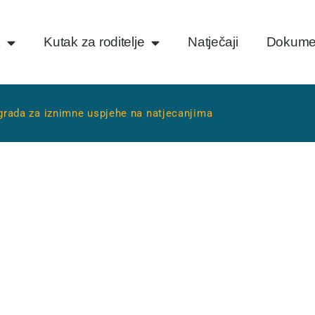
k
Kutak za roditelje
Natječaji
Dokume
rada za iznimne uspjehe na natjecanjima