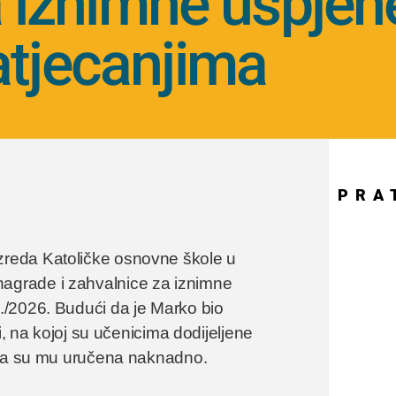
 iznimne uspjeh
atjecanjima
PRA
reda Katoličke osnovne škole u
grade i zahvalnice za iznimne
./2026. Budući da je Marko bio
i, na kojoj su učenicima dodijeljene
anja su mu uručena naknadno.