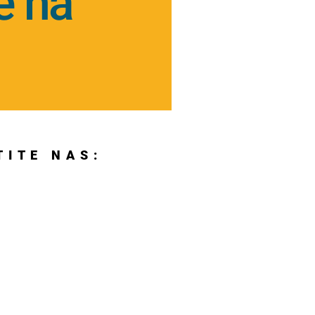
e na
TITE NAS: