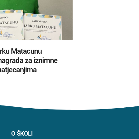
rku Matacunu
 nagrada za iznimne
natjecanjima
O ŠKOLI