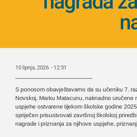
nagrada za
n
10 lipnja, 2026
-
12:51
S ponosom obavještavamo da su učeniku 7. raz
Novskoj, Marku Matacunu, naknadno uručene na
uspjehe ostvarene tijekom školske godine 2025
spriječen prisustvovati završnoj školskoj priredb
nagrade i priznanja za njihove uspjehe, prizn