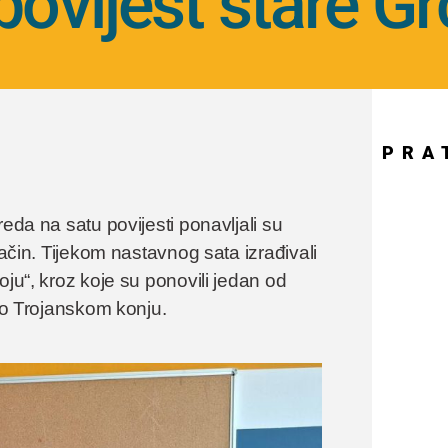
 povijest stare G
PRA
eda na satu povijesti ponavljali su
način. Tijekom nastavnog sata izrađivali
oju“, kroz koje su ponovili jedan od
u o Trojanskom konju.