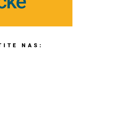
rčke
TITE NAS: