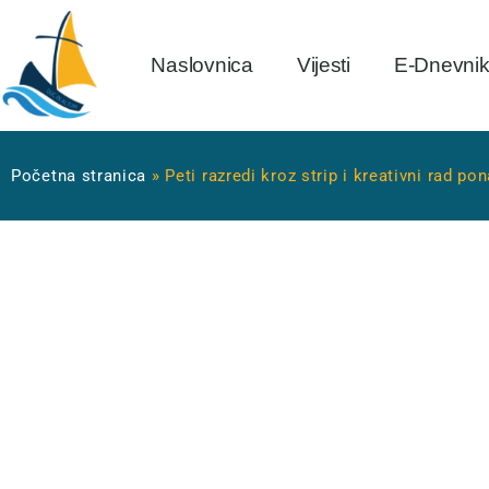
Naslovnica
Vijesti
E-Dnevni
Početna stranica
»
Peti razredi kroz strip i kreativni rad po