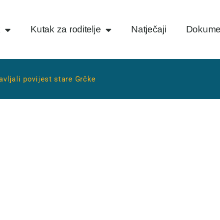
k
Kutak za roditelje
Natječaji
Dokume
navljali povijest stare Grčke