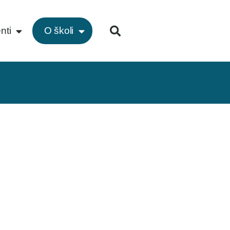
nti
O školi