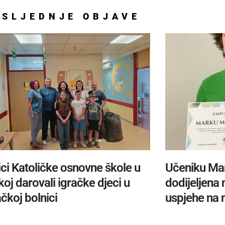
OSLJEDNJE
OBJAVE
ci Katoličke osnovne škole u
Učeniku Ma
oj darovali igračke djeci u
dodijeljena
čkoj bolnici
uspjehe na 