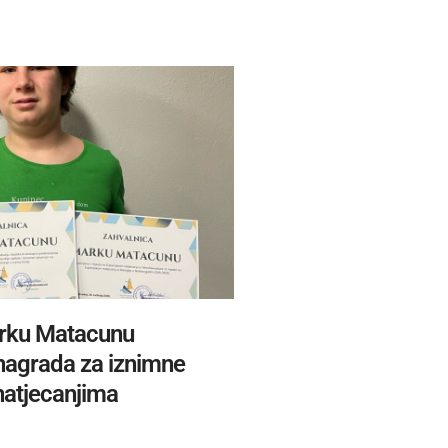
rku Matacunu
 nagrada za iznimne
natjecanjima