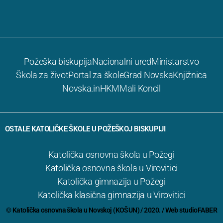
Požeška biskupija
Nacionalni ured
Ministarstvo
Škola za život
Portal za škole
Grad Novska
Knjižnica
Novska.in
HKM
Mali Koncil
OSTALE KATOLIČKE ŠKOLE U POŽEŠKOJ BISKUPIJI
Katolička osnovna škola u Požegi
Katolička osnovna škola u Virovitici
Katolička gimnazija u Požegi
Katolička klasična gimnazija u Virovitici
© Katolička osnovna škola u Novskoj (KOŠUN) / 2020. / Web
studioFABER