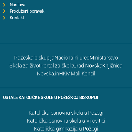
Nastava
Produženi boravak
Kontakt
Požeška biskupija
Nacionalni ured
Ministarstvo
Škola za život
Portal za škole
Grad Novska
Knjižnica
Novska.in
HKM
Mali Koncil
OSTALE KATOLIČKE ŠKOLE U POŽEŠKOJ BISKUPIJI
Katolička osnovna škola u Požegi
Katolička osnovna škola u Virovitici
Katolička gimnazija u Požegi