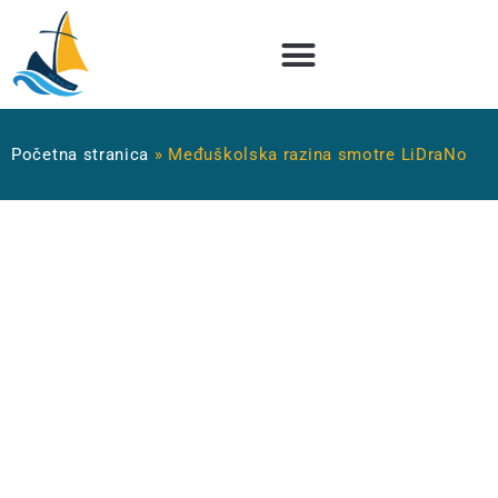
Početna stranica
»
Međuškolska razina smotre LiDraNo