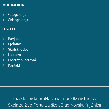
MULTIMEDIJA
Fotogalerija
Videogalerija
O ŠKOLI
Povijest
Djelatnici
Školski odbor
Nastava
Produženi boravak
Kontakt
Požeška biskupija
Nacionalni ured
Ministarstvo
Škola za život
Portal za škole
Grad Novska
Knjižnica