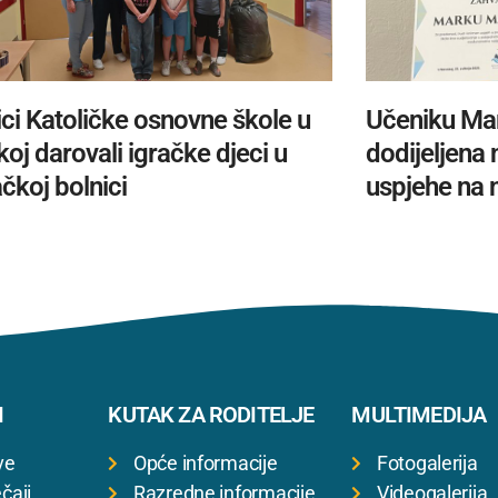
ci Katoličke osnovne škole u
Učeniku Ma
oj darovali igračke djeci u
dodijeljena
čkoj bolnici
uspjehe na 
I
KUTAK ZA RODITELJE
MULTIMEDIJA
ve
Opće informacije
Fotogalerija
čaji
Razredne informacije
Videogalerija