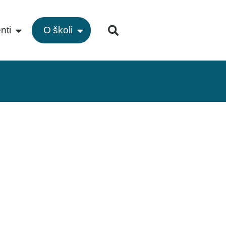
nti
O školi