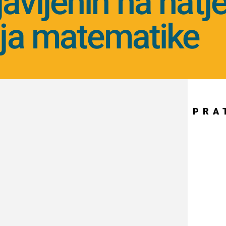
javljenih na natj
lja matematike
PRA