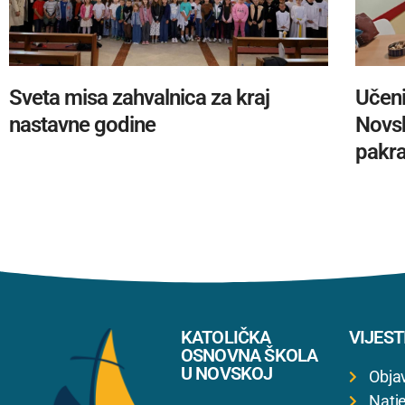
Sveta misa zahvalnica za kraj
Učeni
nastavne godine
Novsk
pakra
KATOLIČKA
VIJEST
OSNOVNA ŠKOLA
U NOVSKOJ
Obja
Natje