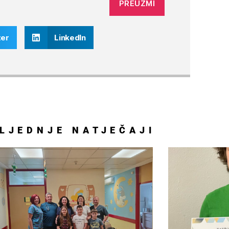
PREUZMI
ter
LinkedIn
LJEDNJE
NATJEČAJI