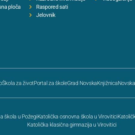
sna ploča
Raspored sati
Jelovnik
o
Škola za život
Portal za škole
Grad Novska
Knjižnica
Novska
a škola u Požegi
Katolička osnovna škola u Virovitici
Katolič
Katolička klasična gimnazija u Virovitici