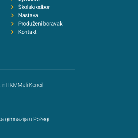
Školski odbor
Nastava
Produženi boravak
Kontakt
.in
HKM
Mali Koncil
ka gimnazija u Požegi