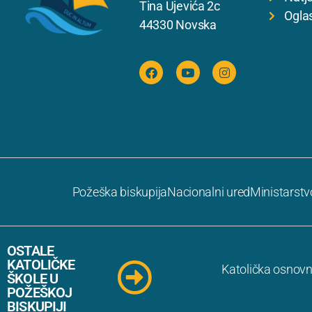
Tina Ujevića 2c
Ogla
44330 Novska
Požeška biskupija
Nacionalni ured
Ministarstv
OSTALE
KATOLIČKE
Katolička osnovn
ŠKOLE U
POŽEŠKOJ
BISKUPIJI