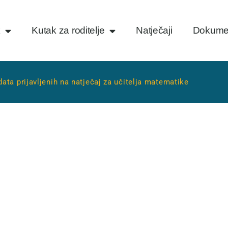
k
Kutak za roditelje
Natječaji
Dokume
data prijavljenih na natječaj za učitelja matematike