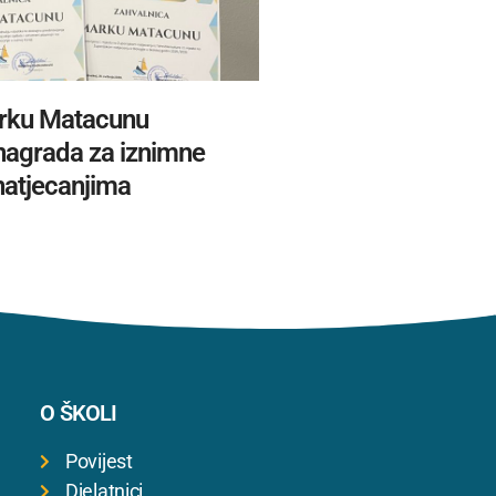
rku Matacunu
 nagrada za iznimne
natjecanjima
O ŠKOLI
Povijest
Djelatnici