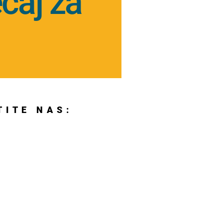
ečaj za
TITE NAS: