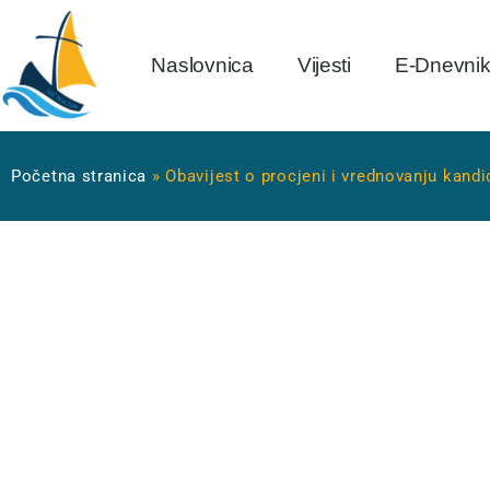
Naslovnica
Vijesti
E-Dnevni
Početna stranica
»
Obavijest o procjeni i vrednovanju kandi