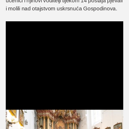
učenici i njihovi voditelji tijekom 14 postaja pjevali
i molili nad otajstvom uskrsnuća Gospodinova.