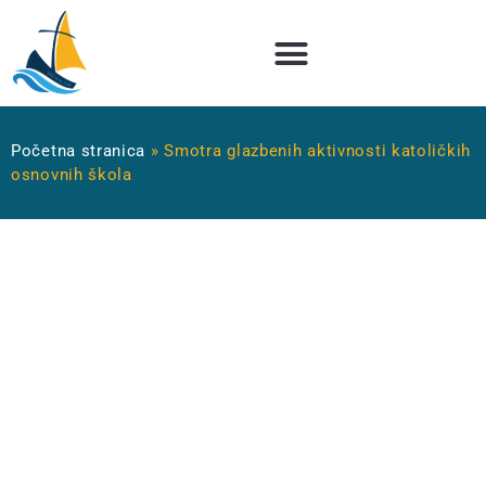
Početna stranica
»
Smotra glazbenih aktivnosti katoličkih
osnovnih škola