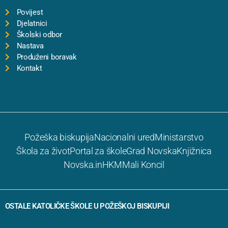
Povijest
Djelatnici
Školski odbor
Nastava
Produženi boravak
Kontakt
Požeška biskupija
Nacionalni ured
Ministarstvo
Škola za život
Portal za škole
Grad Novska
Knjižnica
Novska.in
HKM
Mali Koncil
OSTALE KATOLIČKE ŠKOLE U POŽEŠKOJ BISKUPIJI