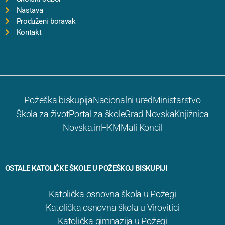
Nastava
Produženi boravak
Kontakt
Požeška biskupija
Nacionalni ured
Ministarstvo
Škola za život
Portal za škole
Grad Novska
Knjižnica
Novska.in
HKM
Mali Koncil
OSTALE KATOLIČKE ŠKOLE U POŽEŠKOJ BISKUPIJI
Katolička osnovna škola u Požegi
Katolička osnovna škola u Virovitici
Katolička gimnazija u Požegi