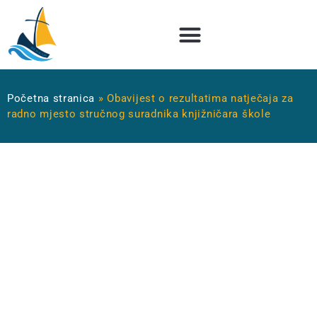
Početna stranica
»
Obavijest o rezultatima natječaja za
radno mjesto stručnog suradnika knjižničara škole