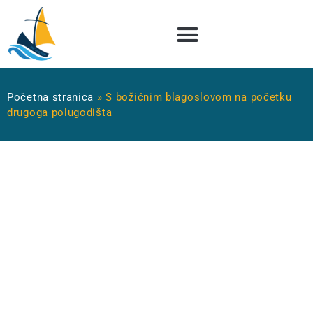
Početna stranica
»
S božićnim blagoslovom na početku
drugoga polugodišta