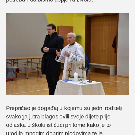
Prepričao je događaj u kojemu su jedni roditelji
svakoga jutra blagoslovili svoje dijete prije
odlaska u školu ističući pri tome kako je to
urodilo mnogim dobrim plodovima te je