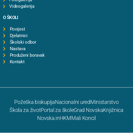
Videogalerija
O ŠKOLI
Povijest
Djelatnici
Školski odbor
Nastava
Produženi boravak
Kontakt
Požeška biskupija
Nacionalni ured
Ministarstvo
Škola za život
Portal za škole
Grad Novska
Knjižnica
Novska.in
HKM
Mali Koncil