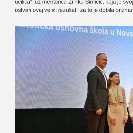
učilica“, uz mentoricu Zrinku Šimičić, koja je s
ostvari ovaj veliki rezultat i za to je dobila prizna