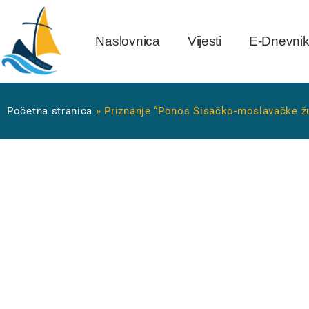
Naslovnica
Vijesti
E-Dnevni
Početna stranica
»
Priznanje “Ponos Sisačko-moslavačke žup