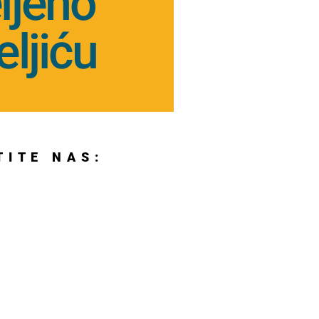
ljeno
eljiću
TITE NAS: