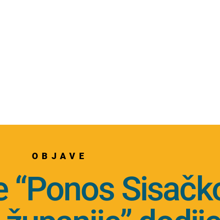
OBJAVE
e “Ponos Sisačk