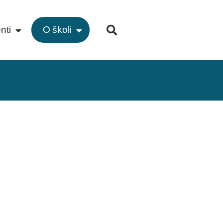
nti
O školi