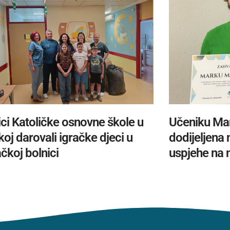
ci Katoličke osnovne škole u
Učeniku Ma
oj darovali igračke djeci u
dodijeljena
čkoj bolnici
uspjehe na 