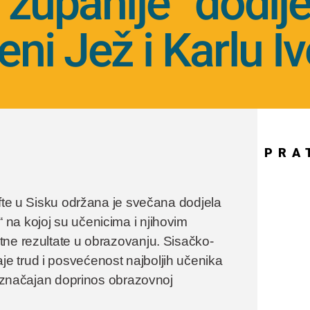
županije” dodije
ni Jež i Karlu Iv
PRA
afte u Sisku održana je svečana dodjela
na kojoj su učenicima i njihovim
tne rezultate u obrazovanju. Sisačko-
e trud i posvećenost najboljih učenika
li značajan doprinos obrazovnoj