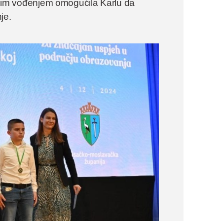
vojim vođenjem omogućila Karlu da
nje.