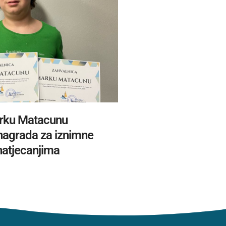
rku Matacunu
 nagrada za iznimne
natjecanjima