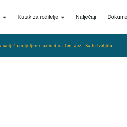
k
Kutak za roditelje
Natječaji
Dokume
anije” dodijeljeno učenicima Teni Jež i Karlu Iveljiću