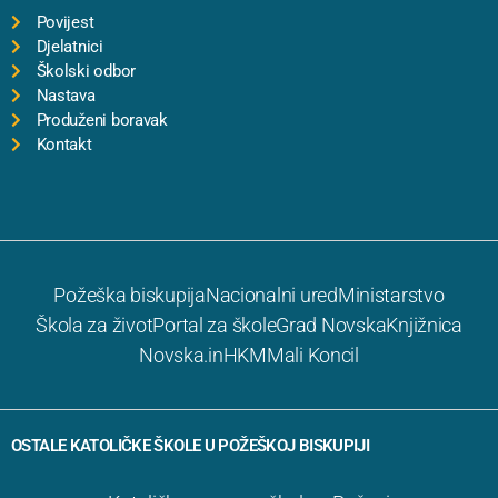
Povijest
Djelatnici
Školski odbor
Nastava
Produženi boravak
Kontakt
Požeška biskupija
Nacionalni ured
Ministarstvo
Škola za život
Portal za škole
Grad Novska
Knjižnica
Novska.in
HKM
Mali Koncil
OSTALE KATOLIČKE ŠKOLE U POŽEŠKOJ BISKUPIJI