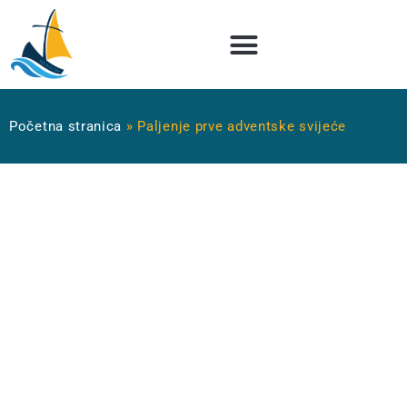
Početna stranica
»
Paljenje prve adventske svijeće