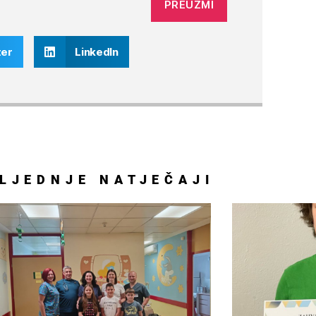
PREUZMI
ter
LinkedIn
LJEDNJE
NATJEČAJI