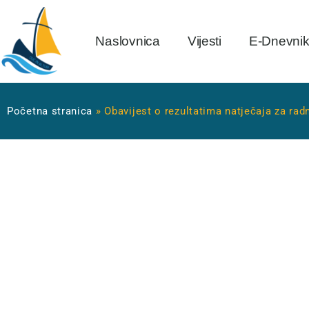
Naslovnica
Vijesti
E-Dnevni
Početna stranica
»
Obavijest o rezultatima natječaja za ra