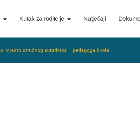
k
Kutak za roditelje
Natječaji
Dokume
dno mjesto stručnog suradnika – pedagoga škole