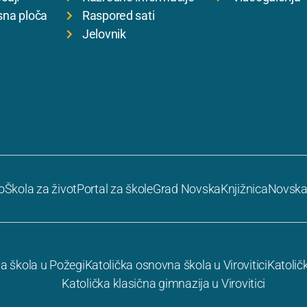
sna ploča
Raspored sati
Jelovnik
o
Škola za život
Portal za škole
Grad Novska
Knjižnica
Novska
a škola u Požegi
Katolička osnovna škola u Virovitici
Katolič
Katolička klasična gimnazija u Virovitici