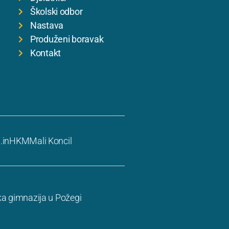
Školski odbor
Nastava
Produženi boravak
Kontakt
.in
HKM
Mali Koncil
ka gimnazija u Požegi