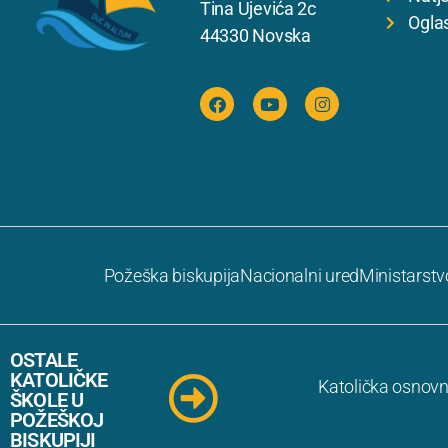
Tina Ujevića 2c
Ogla
44330 Novska
Požeška biskupija
Nacionalni ured
Ministarstv
OSTALE
KATOLIČKE
Katolička osnovn
ŠKOLE U
POŽEŠKOJ
BISKUPIJI