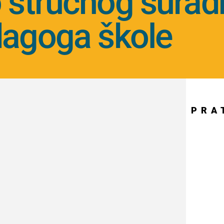
 stručnog surad
agoga škole
PRA