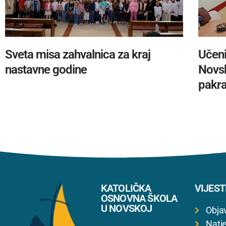
Sveta misa zahvalnica za kraj
Učeni
nastavne godine
Novsk
pakra
KATOLIČKA
VIJEST
OSNOVNA ŠKOLA
U NOVSKOJ
Obja
Natje