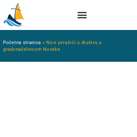
Početna stranica
»
Novi prvašići u društvu s
gradonačelnicom Novske