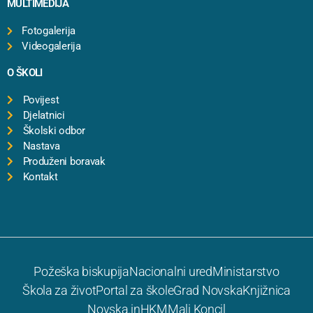
MULTIMEDIJA
Fotogalerija
Videogalerija
O ŠKOLI
Povijest
Djelatnici
Školski odbor
Nastava
Produženi boravak
Kontakt
Požeška biskupija
Nacionalni ured
Ministarstvo
Škola za život
Portal za škole
Grad Novska
Knjižnica
Novska.in
HKM
Mali Koncil