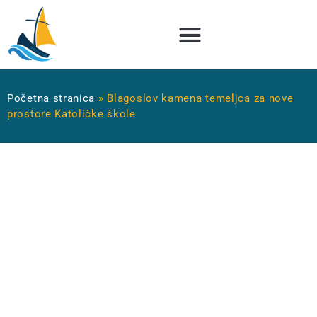
Početna stranica
»
Blagoslov kamena temeljca za nove
prostore Katoličke škole