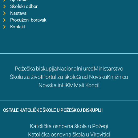
Školski odbor
Nastava
Produženi boravak
Kontakt
Požeška biskupija
Nacionalni ured
Ministarstvo
Škola za život
Portal za škole
Grad Novska
Knjižnica
Novska.in
HKM
Mali Koncil
OSTALE KATOLIČKE ŠKOLE U POŽEŠKOJ BISKUPIJI
Katolička osnovna škola u Požegi
Katolička osnovna škola u Virovitici