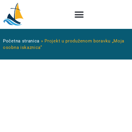
Početna stranica
»
Projekt u produženom boravku „Moja
osobna iskaznica“