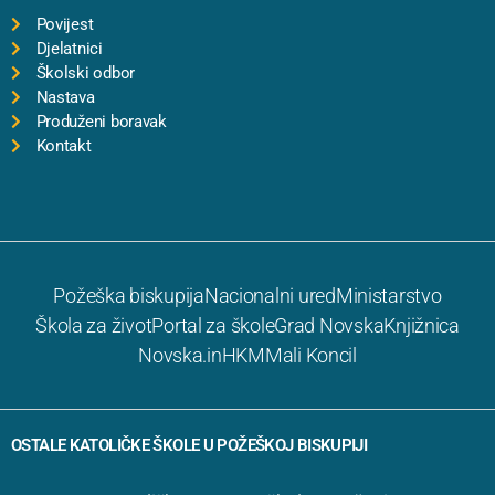
Povijest
Djelatnici
Školski odbor
Nastava
Produženi boravak
Kontakt
Požeška biskupija
Nacionalni ured
Ministarstvo
Škola za život
Portal za škole
Grad Novska
Knjižnica
Novska.in
HKM
Mali Koncil
OSTALE KATOLIČKE ŠKOLE U POŽEŠKOJ BISKUPIJI