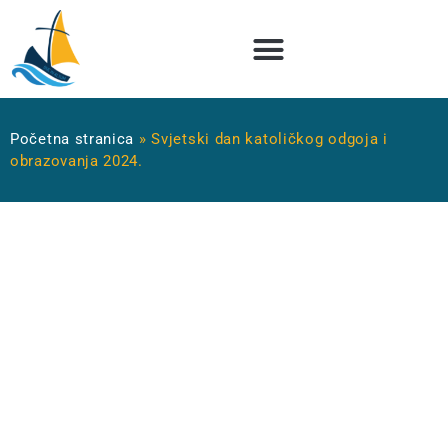
Početna stranica
»
Svjetski dan katoličkog odgoja i
obrazovanja 2024.