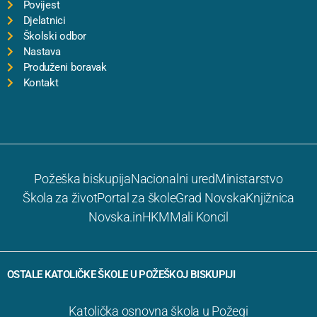
Povijest
Djelatnici
Školski odbor
Nastava
Produženi boravak
Kontakt
Požeška biskupija
Nacionalni ured
Ministarstvo
Škola za život
Portal za škole
Grad Novska
Knjižnica
Novska.in
HKM
Mali Koncil
OSTALE KATOLIČKE ŠKOLE U POŽEŠKOJ BISKUPIJI
Katolička osnovna škola u Požegi