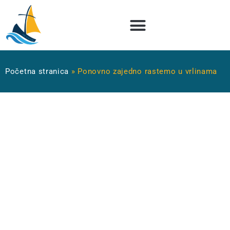
Početna stranica
»
Ponovno zajedno rastemo u vrlinama