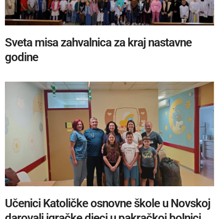
Sveta misa zahvalnica za kraj nastavne
godine
Učenici Katoličke osnovne škole u Novskoj
darovali igračke djeci u pakračkoj bolnici