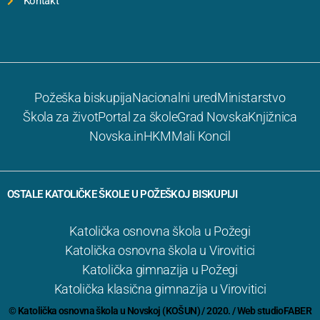
Kontakt
Požeška biskupija
Nacionalni ured
Ministarstvo
Škola za život
Portal za škole
Grad Novska
Knjižnica
Novska.in
HKM
Mali Koncil
OSTALE KATOLIČKE ŠKOLE U POŽEŠKOJ BISKUPIJI
Katolička osnovna škola u Požegi
Katolička osnovna škola u Virovitici
Katolička gimnazija u Požegi
Katolička klasična gimnazija u Virovitici
© Katolička osnovna škola u Novskoj (KOŠUN) / 2020. / Web
studioFABER