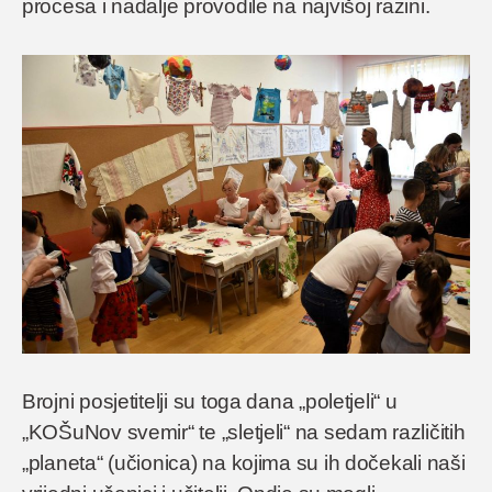
procesa i nadalje provodile na najvišoj razini.
Brojni posjetitelji su toga dana „poletjeli“ u
„KOŠuNov svemir“ te „sletjeli“ na sedam različitih
„planeta“ (učionica) na kojima su ih dočekali naši