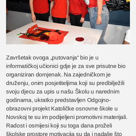
Završetak ovoga „putovanja“ bio je u
informatičkoj učionici gdje je za sve prisutne bio
organiziran domjenak. Na zajedničkom je
druženju, onim posjetiteljima koji su predbilježili
svoju djecu za upis u našu Školu u narednim
godinama, ukratko predstavljen Odgojno-
obrazovni projekt Katoličke osnovne škole u
Novskoj te su im podijeljeni promotivni materijali.
Radost i osmijesi koji su toga dana proželi
školske prostore motivacija su da i nadalje što