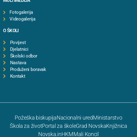
MULTIMEDIJA
Fotogalerija
Videogalerija
O ŠKOLI
Povijest
Djelatnici
Školski odbor
Nastava
Produženi boravak
Kontakt
Požeška biskupija
Nacionalni ured
Ministarstvo
Škola za život
Portal za škole
Grad Novska
Knjižnica
Novska.in
HKM
Mali Koncil