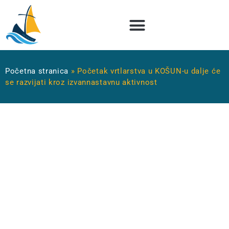
Početna stranica
»
Početak vrtlarstva u KOŠUN-u dalje će
se razvijati kroz izvannastavnu aktivnost