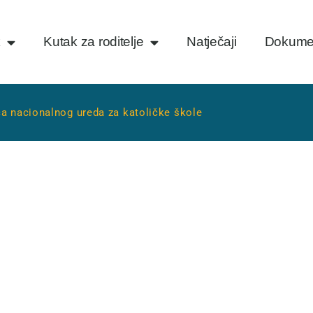
k
Kutak za roditelje
Natječaji
Dokume
eća nacionalnog ureda za katoličke škole