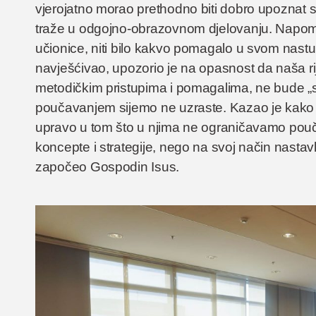
vjerojatno morao prethodno biti dobro upoznat 
traže u odgojno-obrazovnom djelovanju. Napome
učionice, niti bilo kakvo pomagalo u svom nastu
navješćivao, upozorio je na opasnost da naša r
metodičkim pristupima i pomagalima, ne bude „s
poučavanjem sijemo ne uzraste. Kazao je kako je
upravo u tom što u njima ne ograničavamo pouč
koncepte i strategije, nego na svoj način nastavl
započeo Gospodin Isus.