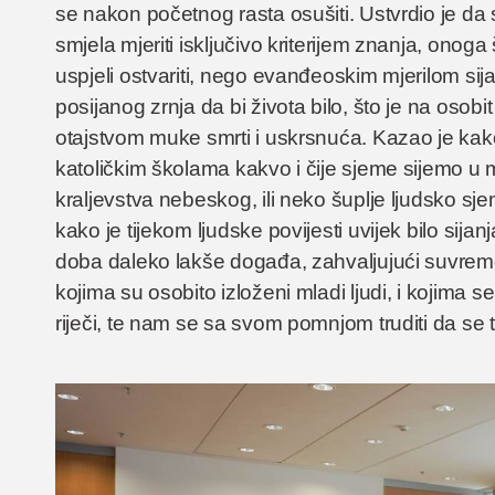
se nakon početnog rasta osušiti. Ustvrdio je da 
smjela mjeriti isključivo kriterijem znanja, ono
uspjeli ostvariti, nego evanđeoskim mjerilom sij
posijanog zrnja da bi života bilo, što je na oso
otajstvom muke smrti i uskrsnuća. Kazao je kako
katoličkim školama kakvo i čije sjeme sijemo u ml
kraljevstva nebeskog, ili neko šuplje ljudsko 
kako je tijekom ljudske povijesti uvijek bilo sija
doba daleko lakše događa, zahvaljujući suvre
kojima su osobito izloženi mladi ljudi, i kojima 
riječi, te nam se sa svom pomnjom truditi da se 