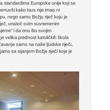
sa standardima Europske unije koji se
nuvši kako Isus nije imao ni
pu, nego samo Božju riječ koju je
iječ, unatoč svim suvremenim
jeme“ i da ono što svojim
 velika prednost katoličkih škola
avanje samo na naše ljudske riječi,
jamo sa sijanjem Božje riječi koje je