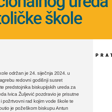
cionalnog ureda
oličke škole
PRA
ole održan je 24. siječnja 2024. u
agrebu redovni godišnji susret
 te predstojnika biskupijskih ureda za
da Ivica Žuljević pozdravio je prisutne
 i požrtvovni rad kojim vode škole te
putio je požeškom biskupu Antun