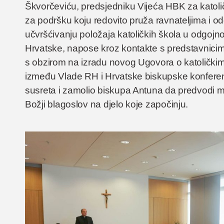
Škvorčeviću, predsjedniku Vijeća HBK za katoli
za podršku koju redovito pruža ravnateljima i o
učvršćivanju položaja katoličkih škola u odgo
Hrvatske, napose kroz kontakte s predstavnicim
s obzirom na izradu novog Ugovora o katoličk
između Vlade RH i Hrvatske biskupske konferenc
susreta i zamolio biskupa Antuna da predvodi mol
Božji blagoslov na djelo koje započinju.