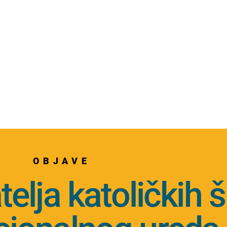
OBJAVE
elja katoličkih š