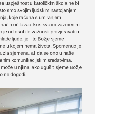
se uspješnost u katoličkim škola ne bi
ga što smo svojim ljudskim nastojanjem
anja, koje računa s umiranjem
bit način očitovao Isus svojim vazmenim
 je od osobite važnosti provjeravati u
ade ljude, je li to Božje sjeme
sjeme u kojem nema života. Spomenuo je
nja zla sjemena, ali da se ono u naše
menim komunikacijskim sredstvima,
se može u njima lako ugušiti sjeme Božje
to ne dogodi.