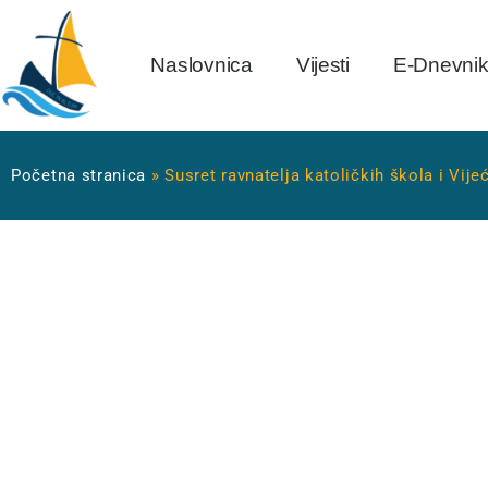
Naslovnica
Vijesti
E-Dnevni
Početna stranica
»
Susret ravnatelja katoličkih škola i Vij