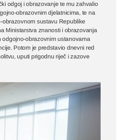
čki odgoj i obrazovanje te mu zahvalio
dgojno-obrazovnim djelatnicima, te na
jno-obrazovnom sustavu Republike
a Ministarstva znanosti i obrazovanja
im odgojno-obrazovnim ustanovama
ije. Potom je predstavio dnevni red
itvu, uputi prigodnu riječ i zazove