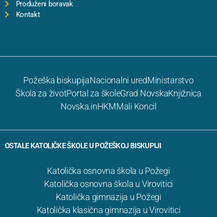
Produženi boravak
Kontakt
Požeška biskupija
Nacionalni ured
Ministarstvo
Škola za život
Portal za škole
Grad Novska
Knjižnica
Novska.in
HKM
Mali Koncil
OSTALE KATOLIČKE ŠKOLE U POŽEŠKOJ BISKUPIJI
Katolička osnovna škola u Požegi
Katolička osnovna škola u Virovitici
Katolička gimnazija u Požegi
Katolička klasična gimnazija u Virovitici