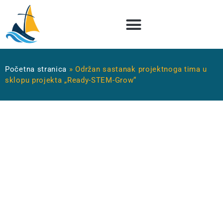
Početna stranica
»
Održan sastanak projektnoga tima u
sklopu projekta „Ready-STEM-Grow“