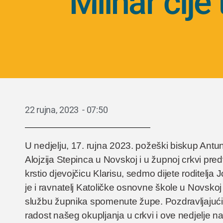
Mlinar čije
22 rujna, 2023
-
07:50
U nedjelju, 17. rujna 2023. požeški biskup Antu
Alojzija Stepinca u Novskoj i u župnoj crkvi pred
krstio djevojčicu Klarisu, sedmo dijete roditelja J
je i ravnatelj Katoličke osnovne škole u Novskoj 
službu župnika spomenute župe. Pozdravljajući s
radost našeg okupljanja u crkvi i ove nedjelje na 