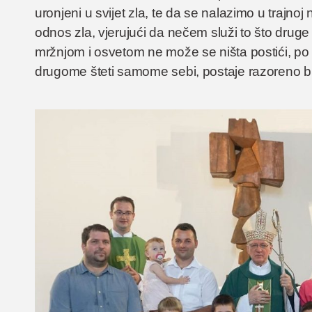
uronjeni u svijet zla, te da se nalazimo u trajno
odnos zla, vjerujući da nečem služi to što drug
mržnjom i osvetom ne može se ništa postići, po
drugome šteti samome sebi, postaje razoreno bić