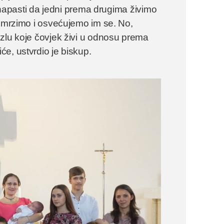
j napasti da jedni prema drugima živimo
e mrzimo i osvećujemo im se. No,
 zlu koje čovjek živi u odnosu prema
e, ustvrdio je biskup.