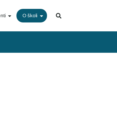
nti
O školi