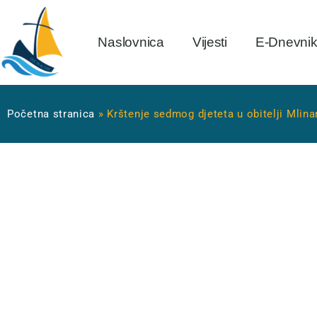
Naslovnica
Vijesti
E-Dnevni
Početna stranica
»
Krštenje sedmog djeteta u obitelji Mlin