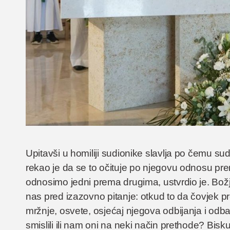
Upitavši u homiliji sudionike slavlja po čemu su
rekao je da se to očituje po njegovu odnosu p
odnosimo jedni prema drugima, ustvrdio je. Božja
nas pred izazovno pitanje: otkud to da čovjek
mržnje, osvete, osjećaj njegova odbijanja i odba
smislili ili nam oni na neki način prethode? Bisku