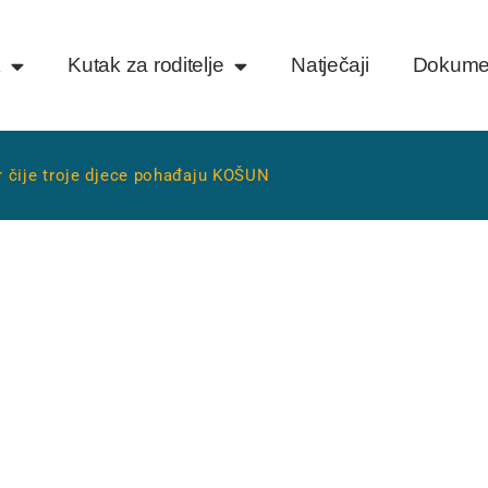
k
Kutak za roditelje
Natječaji
Dokume
ar čije troje djece pohađaju KOŠUN