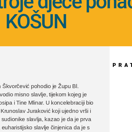
 troje djece poha
KOŠUN
PRA
n Škvorčević pohodio je Župu Bl.
vodio misno slavlje, tijekom kojeg je
osipa i Tine Mlinar. U koncelebraciji bio
Krunoslav Juraković koji ujedno vrši i
udionike slavlja, kazao je da je prva
euharistijsko slavlje činjenica da je s