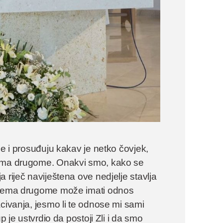
de i prosuđuju kakav je netko čovjek,
rema drugome. Onakvi smo, kako se
 riječ naviještena ove nedjelje stavlja
 prema drugome može imati odnos
civanja, jesmo li te odnose mi sami
p je ustvrdio da postoji Zli i da smo