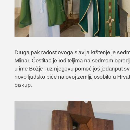
Druga pak radost ovoga slavlja krštenje je sedmog
Mlinar. Čestitao je roditeljima na sedmom opredje
u ime Božje i uz njegovu pomoć još jedanput svr
novo ljudsko biće na ovoj zemlji, osobito u Hrvat
biskup.