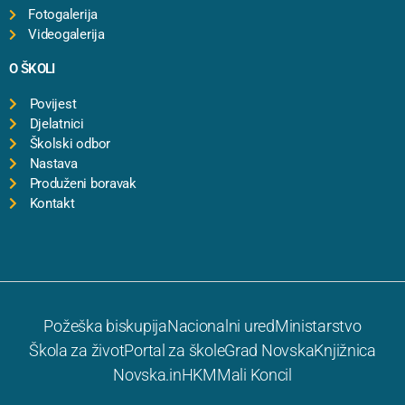
Fotogalerija
Videogalerija
O ŠKOLI
Povijest
Djelatnici
Školski odbor
Nastava
Produženi boravak
Kontakt
Požeška biskupija
Nacionalni ured
Ministarstvo
Škola za život
Portal za škole
Grad Novska
Knjižnica
Novska.in
HKM
Mali Koncil