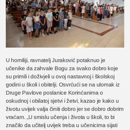
U homiliji, ravnatelj Juraković potaknuo je
učenike da zahvale Bogu za svako dobro koje
su primili i doživjeli u ovoj nastavnoj i školskoj
godini u školi i obitelji. Osvrćući se na ulomak iz
Druge Pavlove poslanice Korinćanima o
oskudnoj i obilatoj sjetvi i žetvi, kazao je kako u
životu uvijek valja činiti dobro jer se dobro dobrim
vraćam. „U smislu učenja i života u školi, to bi
značilo da učitelj uvijek treba u učenicima sijati