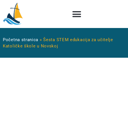
Početna stranica
»
Šesta STEM edukacija za učitelje
Katoličke škole u Novskoj