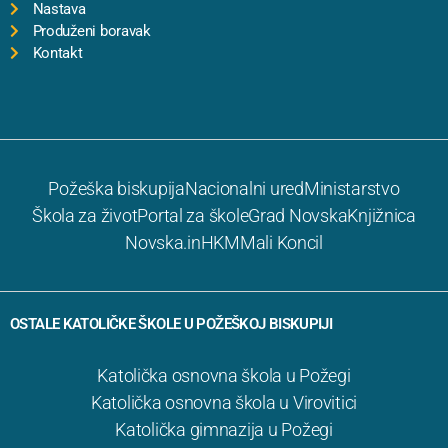
Nastava
Produženi boravak
Kontakt
Požeška biskupija
Nacionalni ured
Ministarstvo
Škola za život
Portal za škole
Grad Novska
Knjižnica
Novska.in
HKM
Mali Koncil
OSTALE KATOLIČKE ŠKOLE U POŽEŠKOJ BISKUPIJI
Katolička osnovna škola u Požegi
Katolička osnovna škola u Virovitici
Katolička gimnazija u Požegi