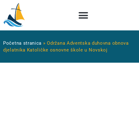
Početna stranica
»
Održana Adventska duhovna obnova
djelatnika Katoličke osnovne škole u Novskoj