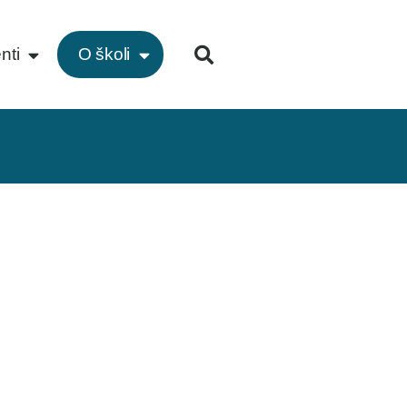
nti
O školi