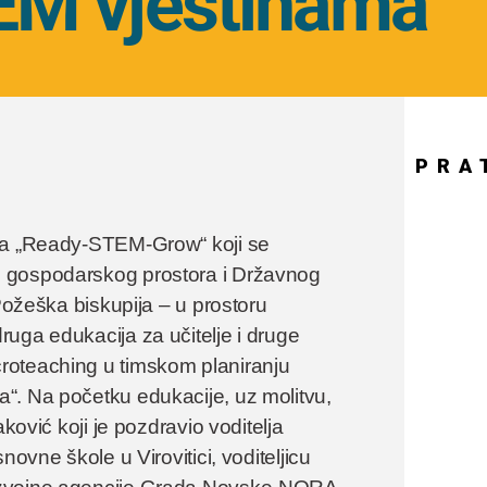
EM vještinama
PRA
kta „Ready-STEM-Grow“ koji se
g gospodarskog prostora i Državnog
 Požeška biskupija – u prostoru
uga edukacija za učitelje i druge
roteaching u timskom planiranju
“. Na početku edukacije, uz molitvu,
ković koji je pozdravio voditelja
ovne škole u Virovitici, voditeljicu