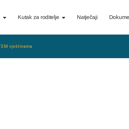
k
Kutak za roditelje
Natječaji
Dokume
TEM vještinama