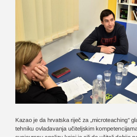
Kazao je da hrvatska riječ za „microteaching“ 
tehniku ovladavanja učiteljskim kompetencijama