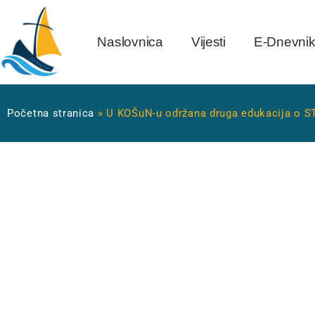
Naslovnica
Vijesti
E-Dnevni
Početna stranica
»
U KOŠuN-u održana druga edukacija o S