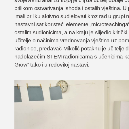
svojevrsnu analizu kojoj je cilj da učitelj dobije
prilikom ostvarivanja ishoda i ostalih vještina. U 
imali priliku aktivno sudjelovati kroz rad u grupi
nastavni sat koristeći elemente „microteachinga“
ostalim sudionicima, a na kraju je slijedio kritič
učitelje o načinima vrednovanja vještina uz po
radionice, predavač Mikolić potaknu je učitelje
nadolazećim STEM radionicama s učenicima ka
Grow“ tako i u redovitoj nastavi.