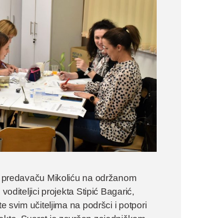
 je predavaču Mikoliću na održanom
voditeljici projekta Stipić Bagarić,
e svim učiteljima na podršci i potpori