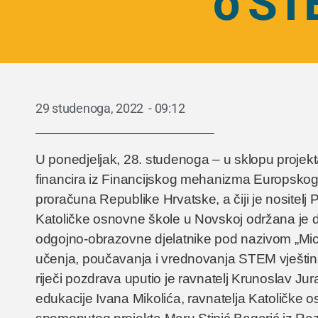
o ST
29 studenoga, 2022
-
09:12
U ponedjeljak, 28. studenoga – u sklopu proje
financira iz Financijskog mehanizma Europsko
proračuna Republike Hrvatske, a čiji je nositelj
Katoličke osnovne škole u Novskoj održana je dr
odgojno-obrazovne djelatnike pod nazivom „Mic
učenja, poučavanja i vrednovanja STEM vještina
riječi pozdrava uputio je ravnatelj Krunoslav Jura
edukacije Ivana Mikolića, ravnatelja Katoličke osn