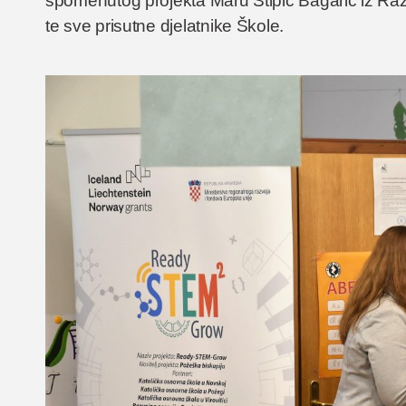
spomenutog projekta Maru Stipić Bagarić iz 
te sve prisutne djelatnike Škole.