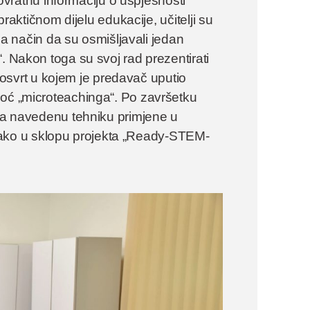
 povratnu informaciju o uspješnosti
praktičnom dijelu edukacije, učitelji su
 na način da su osmišljavali jedan
. Nakon toga su svoj rad prezentirati
ki osvrt u kojem je predavač uputio
moć „microteachinga“. Po završetku
 da navedenu tehniku primjene u
ko u sklopu projekta „Ready-STEM-