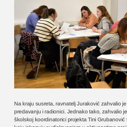
Na kraju susreta, ravnatelj Juraković zahvalio
predavanju i radionici. Jednako tako, zahvalio je 
školskoj koordinatorici projekta Tini Grubanović t