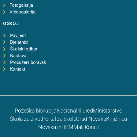
Fotogalerija
Videogalerija
O ŠKOLI
Povijest
Djelatnici
Školski odbor
Nastava
Produženi boravak
Kontakt
Požeška biskupija
Nacionalni ured
Ministarstvo
Škola za život
Portal za škole
Grad Novska
Knjižnica
Novska.in
HKM
Mali Koncil