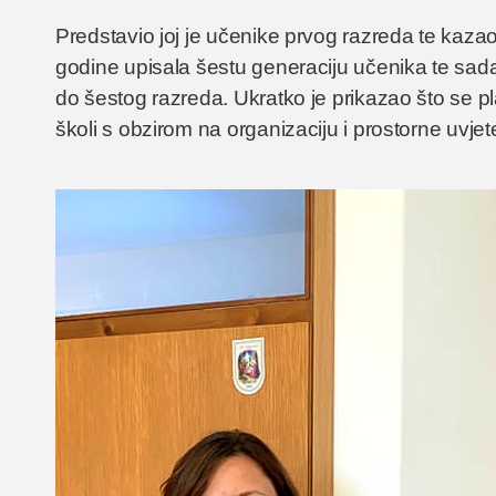
Predstavio joj je učenike prvog razreda te kaza
godine upisala šestu generaciju učenika te sada
do šestog razreda. Ukratko je prikazao što se p
školi s obzirom na organizaciju i prostorne uvjet