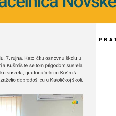
ačelnica Novske
PRA
u, 7. rujna, Katoličku osnovnu školu u
ija Kušmiš te se tom prigodom susrela
tku susreta, gradonačelnicu Kušmiš
 zaželio dobrodošlicu u Katoličkoj školi.