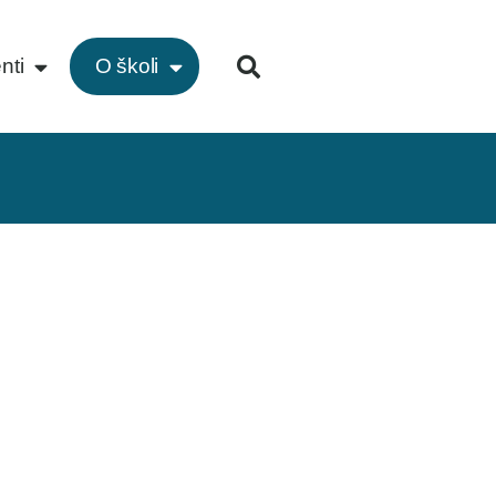
nti
O školi