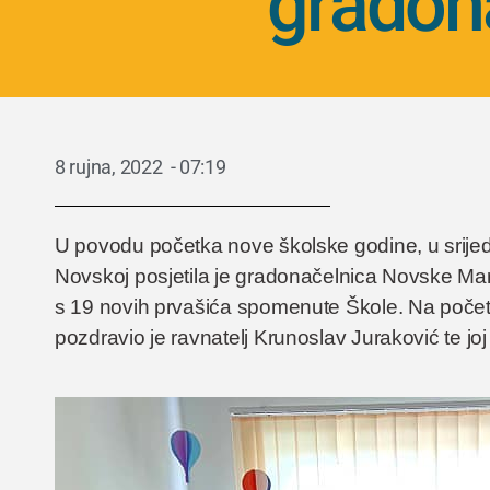
gradon
8 rujna, 2022
-
07:19
U povodu početka nove školske godine, u srijed
Novskoj posjetila je gradonačelnica Novske Mar
s 19 novih prvašića spomenute Škole. Na poče
pozdravio je ravnatelj Krunoslav Juraković te joj