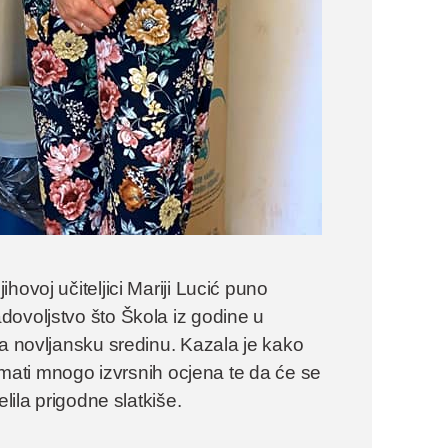
ovoj učiteljici Mariji Lucić puno
dovoljstvo što Škola iz godine u
za novljansku sredinu. Kazala je kako
 imati mnogo izvrsnih ocjena te da će se
lila prigodne slatkiše.