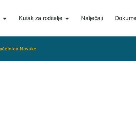
k
Kutak za roditelje
Natječaji
Dokume
načelnica Novske