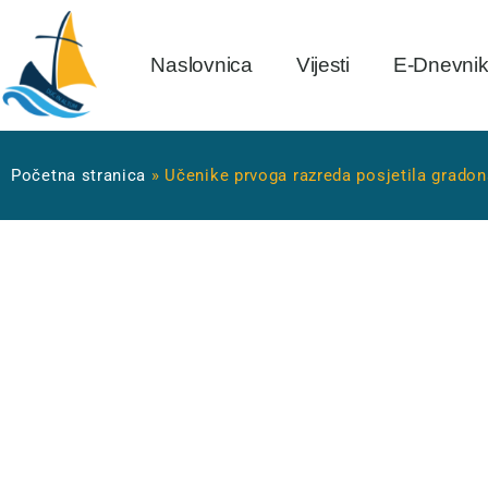
Naslovnica
Vijesti
E-Dnevni
Početna stranica
»
Učenike prvoga razreda posjetila grado