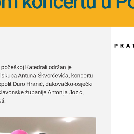
m koncertu u P
PRA
 požeškoj Katedrali održan je
biskupa Antuna Škvorčevića, koncertu
opolit Đuro Hranić, dakovačko-osječki
lavonske županije Antonija Jozić,
ti.