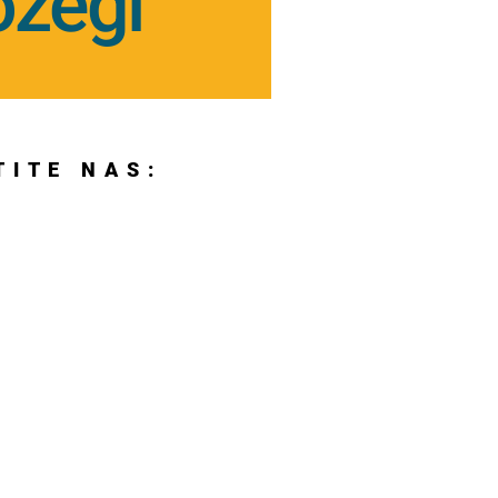
ožegi
TITE NAS: