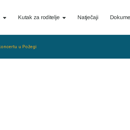
k
Kutak za roditelje
Natječaji
Dokume
oncertu u Požegi