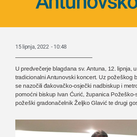
Antunovsko
15 lipnja, 2022
-
10:48
U predvečerje blagdana sv. Antuna, 12. lipnja, u
tradicionalni Antunovski koncert. Uz požeškog 
se nazočili đakovačko-osječki nadbiskup i metr
pomoćni biskup Ivan Ćurić, županica Požeško-s
požeški gradonačelnik Željko Glavić te drugi gos