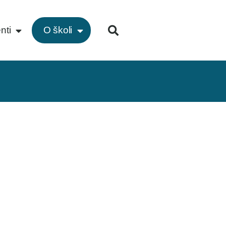
nti
O školi