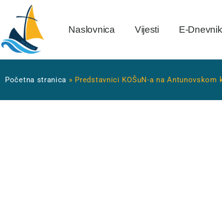
Naslovnica
Vijesti
E-Dnevni
Početna stranica
»
Predstavnici KOŠuN-a na Antunovskom k