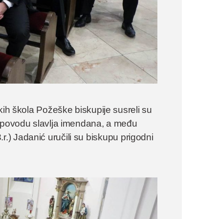
kih škola Požeške biskupije susreli su
u povodu slavlja imendana, a među
(3.r.) Jadanić uručili su biskupu prigodni