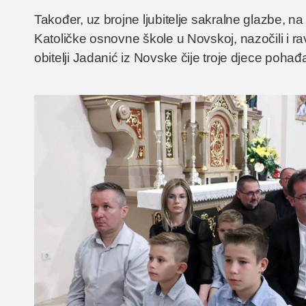
Također, uz brojne ljubitelje sakralne glazbe, n
Katoličke osnovne škole u Novskoj, nazočili i r
obitelji Jadanić iz Novske čije troje djece pohađ