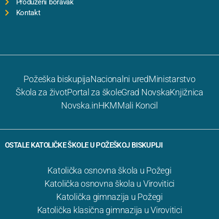
Produženi boravak
Kontakt
Požeška biskupija
Nacionalni ured
Ministarstvo
Škola za život
Portal za škole
Grad Novska
Knjižnica
Novska.in
HKM
Mali Koncil
OSTALE KATOLIČKE ŠKOLE U POŽEŠKOJ BISKUPIJI
Katolička osnovna škola u Požegi
Katolička osnovna škola u Virovitici
Katolička gimnazija u Požegi
Katolička klasična gimnazija u Virovitici