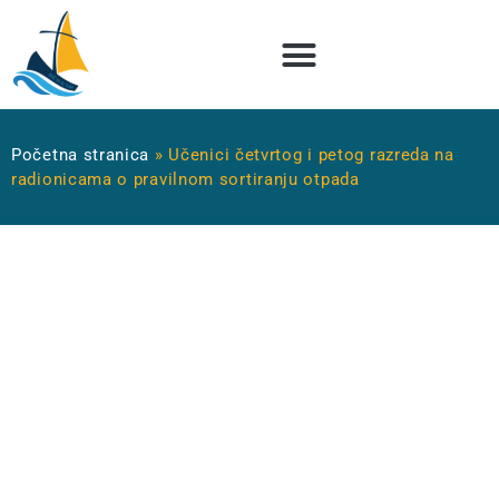
Početna stranica
»
Učenici četvrtog i petog razreda na
radionicama o pravilnom sortiranju otpada