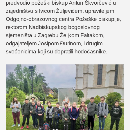
predvodio požeški biskup Antun Škvorčević u
zajedništvu s Ivicom Žuljevićem, upraviteljem
Odgojno-obrazovnog centra Požeške biskupije,
rektorom Nadbiskupskog bogoslovnog
sjemeništa u Zagrebu Željkom Faltakom,
odgajateljem Josipom Đurinom, i drugim
svećenicima koji su dopratili hodočasnike.