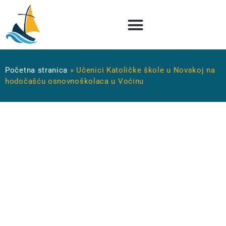
Početna stranica
»
Učenici Katoličke škole u Novskoj na
hodočašću osnovnoškolaca u Voćinu