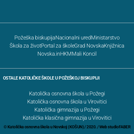
Požeška biskupija
Nacionalni ured
Ministarstvo
Škola za život
Portal za škole
Grad Novska
Knjižnica
Novska.in
HKM
Mali Koncil
OSTALE KATOLIČKE ŠKOLE U POŽEŠKOJ BISKUPIJI
Katolička osnovna škola u Požegi
Katolička osnovna škola u Virovitici
Katolička gimnazija u Požegi
Katolička klasična gimnazija u Virovitici
© Katolička osnovna škola u Novskoj (KOŠUN) / 2020. / Web
studioFABER