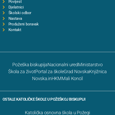
Povijest
Djelatnici
Školski odbor
Nastava
Produženi boravak
Kontakt
Požeška biskupija
Nacionalni ured
Ministarstvo
Škola za život
Portal za škole
Grad Novska
Knjižnica
Novska.in
HKM
Mali Koncil
OSTALE KATOLIČKE ŠKOLE U POŽEŠKOJ BISKUPIJI
Katolička osnovna škola u Požegi