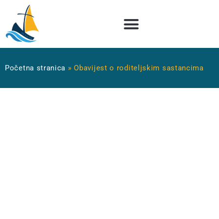
Početna stranica
»
Obavijest o roditeljskim sastancima