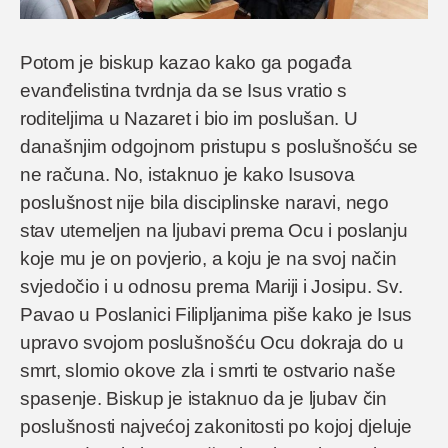
Potom je biskup kazao kako ga pogađa
evanđelistina tvrdnja da se Isus vratio s
roditeljima u Nazaret i bio im poslušan. U
današnjim odgojnom pristupu s poslušnošću se
ne računa. No, istaknuo je kako Isusova
poslušnost nije bila disciplinske naravi, nego
stav utemeljen na ljubavi prema Ocu i poslanju
koje mu je on povjerio, a koju je na svoj način
svjedočio i u odnosu prema Mariji i Josipu. Sv.
Pavao u Poslanici Filipljanima piše kako je Isus
upravo svojom poslušnošću Ocu dokraja do u
smrt, slomio okove zla i smrti te ostvario naše
spasenje. Biskup je istaknuo da je ljubav čin
poslušnosti najvećoj zakonitosti po kojoj djeluje