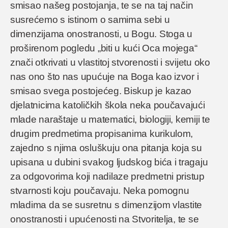
smisao našeg postojanja, te se na taj način
susrećemo s istinom o samima sebi u
dimenzijama onostranosti, u Bogu. Stoga u
proširenom pogledu „biti u kući Oca mojega“
znači otkrivati u vlastitoj stvorenosti i svijetu oko
nas ono što nas upućuje na Boga kao izvor i
smisao svega postojećeg. Biskup je kazao
djelatnicima katoličkih škola neka poučavajući
mlade naraštaje u matematici, biologiji, kemiji te
drugim predmetima propisanima kurikulom,
zajedno s njima osluškuju ona pitanja koja su
upisana u dubini svakog ljudskog bića i tragaju
za odgovorima koji nadilaze predmetni pristup
stvarnosti koju poučavaju. Neka pomognu
mladima da se susretnu s dimenzijom vlastite
onostranosti i upućenosti na Stvoritelja, te se