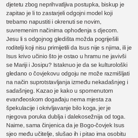
djetetu zbog neprihvatljiva postupka, biskup je
zapitao je li to zastarjeli odgojni model koji
trebamo napustiti i okrenuti se novim,
suvremenim načinima ophođenja s djecom.
Jesu li s odgojnog gledišta možda pogriješili
roditelji koji nisu primijetili da Isus nije s njima, ili je
Isus krivo učinio što je ostao u hramu ne javivši
se Mariji i Josipu? Istaknuo je da se kulturološki
gledano o čovjekovu odgoju ne može razmišljati
na način suprotstavljanja između nekadašnjeg i
sadašnjeg. Kazao je kako u spomenutom
evanđeoskom događaju nema mjesta za
špekulacije i okrivljavanje bilo koga, jer je
njegova poruka dublja i dalekosežnija od toga.
Naime, sama činjenica da je Bogo-čovjek Isus
sjeo među učitelje, slušao ih i pitao ima osobitu