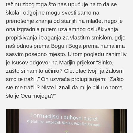
težinu zbog toga što nas upućuje na to da se
škola i odgoj ne mogu svesti samo na
prenošenje znanja od starijih na mlađe, nego je
ona izgradnja putem uzajamnog osluškivanja,
propitkivanja i traganja za vlastitim smislom, gdje
naš odnos prema Bogu i Boga prema nama ima
sasvim posebno mjesto. U tom pogledu zanimljiv
je Isusov odgovor na Marijin prijekor “Sinko,
zašto si nam to učinio? Gle, otac tvoj i ja žalosni
smo te tražili.” On uzvraća protupitanjem: “Zašto
ste me tražili? Niste li znali da mi je biti u onome
što je Oca mojega?”