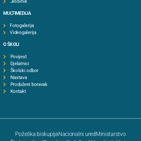
Jelovnik
MULTIMEDIJA
Fotogalerija
Videogalerija
O ŠKOLI
Povijest
Djelatnici
Školski odbor
Nastava
Produženi boravak
Kontakt
Požeška biskupija
Nacionalni ured
Ministarstvo