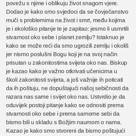
povežu s njime i oblikuju život snagom vjere.
Dodao je kako smo svjedoci da se čovječanstvo
muči s problemima na život i smrt, među kojima
je i ekološko pitanje te je zapitao: jesmo li usmrtili
stvarnost oko sebe i planet zemlju? Istaknuo je
kako se može reći da smo ugrozili zemlju i okoliš
jer nismo poslušni Bogu koji je na svoj način
prisutan u zakonitostima svijeta oko nas. Biskup
je kazao kako je važno otkrivati učenicima u
školi zakonitosti svijeta, a još važnije ih poticati
da ih poštuju, ne dopuštajući našoj sebičnosti da
razara nas same i svijet oko nas. Ustvrdio je da
oduvijek postoji pitanje kako se odnositi prema
stvarnosti oko sebe i prema samome sebi da
bismo bili u skladu s Božjim naumom o nama.
Kazao je kako smo stvoreni da bismo poštujući