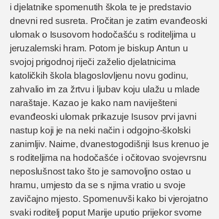
i djelatnike spomenutih škola te je predstavio
dnevni red susreta. Pročitan je zatim evanđeoski
ulomak o Isusovom hodočašću s roditeljima u
jeruzalemski hram. Potom je biskup Antun u
svojoj prigodnoj riječi zaželio djelatnicima
katoličkih škola blagoslovljenu novu godinu,
zahvalio im za žrtvu i ljubav koju ulažu u mlade
naraštaje. Kazao je kako nam naviješteni
evanđeoski ulomak prikazuje Isusov prvi javni
nastup koji je na neki način i odgojno-školski
zanimljiv. Naime, dvanestogodišnji Isus krenuo je
s roditeljima na hodočašće i očitovao svojevrsnu
neposlušnost tako što je samovoljno ostao u
hramu, umjesto da se s njima vratio u svoje
zavičajno mjesto. Spomenuvši kako bi vjerojatno
svaki roditelj poput Marije uputio prijekor svome