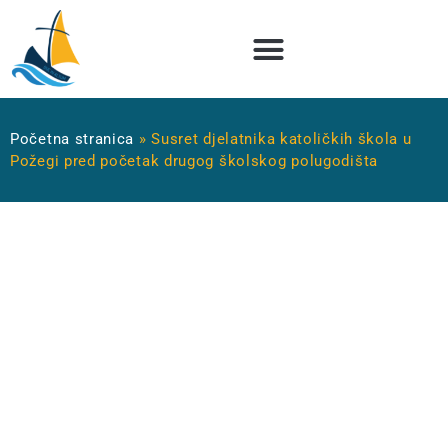
Početna stranica
»
Susret djelatnika katoličkih škola u
Požegi pred početak drugog školskog polugodišta