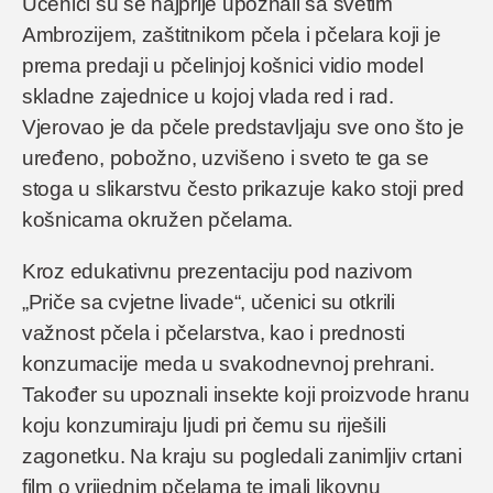
Učenici su se najprije upoznali sa svetim
Ambrozijem, zaštitnikom pčela i pčelara koji je
prema predaji u pčelinjoj košnici vidio model
skladne zajednice u kojoj vlada red i rad.
Vjerovao je da pčele predstavljaju sve ono što je
uređeno, pobožno, uzvišeno i sveto te ga se
stoga u slikarstvu često prikazuje kako stoji pred
košnicama okružen pčelama.
Kroz edukativnu prezentaciju pod nazivom
„Priče sa cvjetne livade“, učenici su otkrili
važnost pčela i pčelarstva, kao i prednosti
konzumacije meda u svakodnevnoj prehrani.
Također su upoznali insekte koji proizvode hranu
koju konzumiraju ljudi pri čemu su riješili
zagonetku. Na kraju su pogledali zanimljiv crtani
film o vrijednim pčelama te imali likovnu