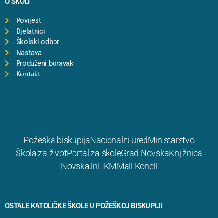
O ŠKOLI
Povijest
Djelatnici
Školski odbor
Nastava
Produženi boravak
Kontakt
Požeška biskupija
Nacionalni ured
Ministarstvo
Škola za život
Portal za škole
Grad Novska
Knjižnica
Novska.in
HKM
Mali Koncil
OSTALE KATOLIČKE ŠKOLE U POŽEŠKOJ BISKUPIJI