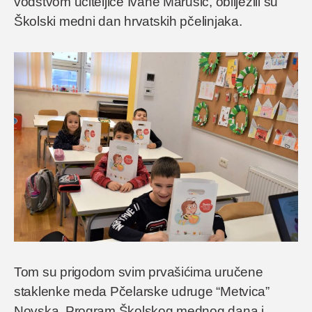
vodstvom učiteljice Ivane Marušić, obilježili su
Školski medni dan hrvatskih pčelinjaka.
Tom su prigodom svim prvašićima uručene
staklenke meda Pčelarske udruge “Metvica”
Novska. Program Školskog mednog dana i