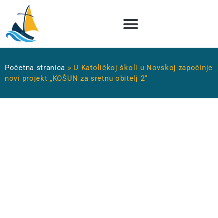
Početna stranica
»
U Katoličkoj školi u Novskoj započinje
novi projekt „KOŠUN za sretnu obitelj 2“