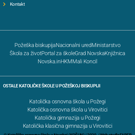
Kontakt
Požeška biskupija
Nacionalni ured
Ministarstvo
Škola za život
Portal za škole
Grad Novska
Knjižnica
Novska.in
HKM
Mali Koncil
OSTALE KATOLIČKE ŠKOLE U POŽEŠKOJ BISKUPIJI
Katolička osnovna škola u Požegi
Katolička osnovna škola u Virovitici
Katolička gimnazija u Požegi
Katolička klasična gimnazija u Virovitici