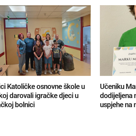
ci Katoličke osnovne škole u
Učeniku Ma
oj darovali igračke djeci u
dodijeljena
čkoj bolnici
uspjehe na 