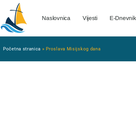
Naslovnica
Vijesti
E-Dnevni
Početna stranica
»
Proslava Misijskog dana