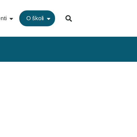
nti
O školi