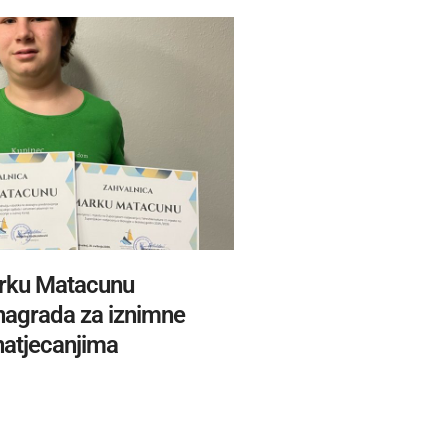
rku Matacunu
 nagrada za iznimne
natjecanjima