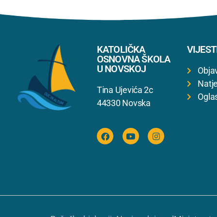
KATOLIČKA
VIJEST
OSNOVNA ŠKOLA
U NOVSKOJ
Obja
Natje
Tina Ujevića 2c
Ogla
44330 Novska