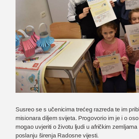
Susreo se s učenicima trećeg razreda te im pribli
misionara diljem svijeta. Progovorio im je i o os
mogao uvjeriti o životu ljudi u afričkim zemljam
poslanju širenja Radosne vijesti.