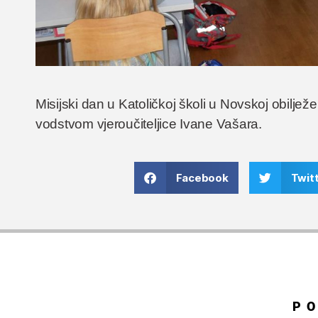
Misijski dan u Katoličkoj školi u Novskoj obiljež
vodstvom vjeroučiteljice Ivane Vašara.
Facebook
Twit
P