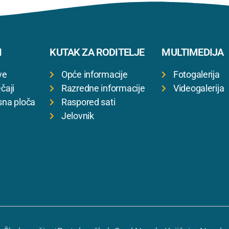
I
KUTAK ZA RODITELJE
MULTIMEDIJA
ve
Opće informacije
Fotogalerija
čaji
Razredne informacije
Videogalerija
sna ploča
Raspored sati
Jelovnik