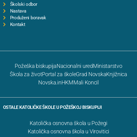
Školski odbor
Nastava
Produženi boravak
Kontakt
Požeška biskupija
Nacionalni ured
Ministarstvo
Škola za život
Portal za škole
Grad Novska
Knjižnica
Novska.in
HKM
Mali Koncil
OSTALE KATOLIČKE ŠKOLE U POŽEŠKOJ BISKUPIJI
Katolička osnovna škola u Požegi
Katolička osnovna škola u Virovitici