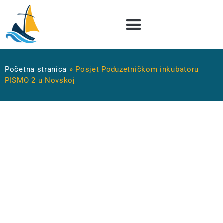
Početna stranica
»
Posjet Poduzetničkom inkubatoru
PISMO 2 u Novskoj