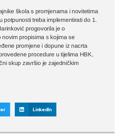
ajnike škola s promjenama i novitetima
 potpunosti treba implementirati do 1.
arinković progovorila je o
o novim propisima s kojima se
ređene promjene i dopune iz nacrta
 provedene procedure u tijelima HBK,
ručni skup završio je zajedničkim
ter
LinkedIn