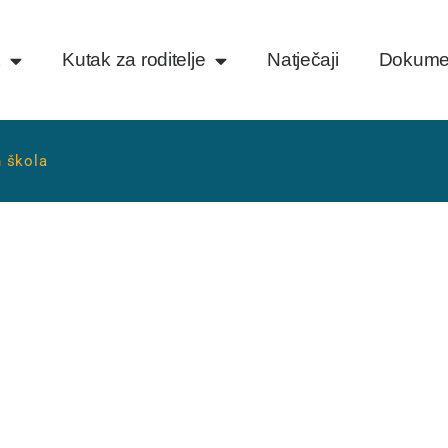
k
Kutak za roditelje
Natječaji
Dokume
h škola