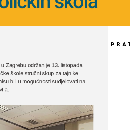
oličkih škola
PRA
 u Zagrebu održan je 13. listopada
čke škole stručni skup za tajnike
nisu bili u mogućnosti sudjelovati na
M-a.