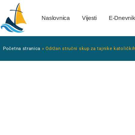
Naslovnica
Vijesti
E-Dnevni
Početna stranica
»
Održan stručni skup za tajnike katolički