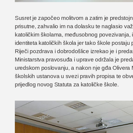
Susret je započeo molitvom a zatim je predstojn
prisutne, zahvalio im na dolasku te naglasio va
katoličkim školama, međusobnog povezivanja, iz
identiteta katoličkih škola jer tako škole postaju 
Riječi pozdrava i dobrodošlice izrekao je i pred
Ministarstva pravosuđa i uprave održala je pr
uredskom poslovanju, a nakon nje gđa Olivera 
školskih ustanova u svezi pravih propisa te obve
prijedlog novog Statuta za katoličke škole.