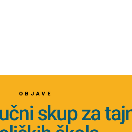
OBJAVE
učni skup za taj