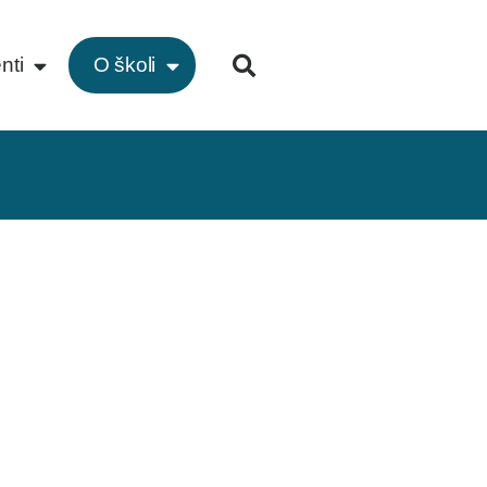
nti
O školi