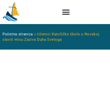
Početna stranica
»
Učenici Katoličke škole u Novskoj
slavili misu Zaziva Duha Svetoga