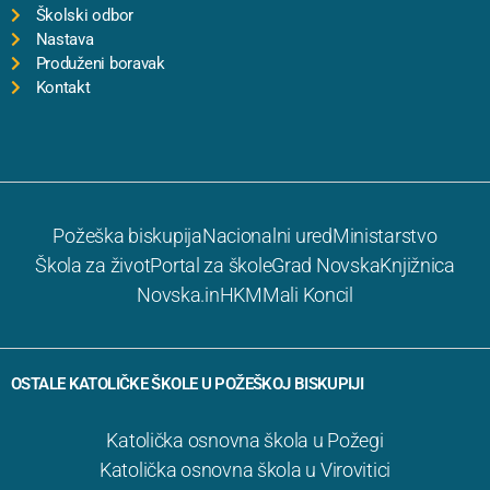
Školski odbor
Nastava
Produženi boravak
Kontakt
Požeška biskupija
Nacionalni ured
Ministarstvo
Škola za život
Portal za škole
Grad Novska
Knjižnica
Novska.in
HKM
Mali Koncil
OSTALE KATOLIČKE ŠKOLE U POŽEŠKOJ BISKUPIJI
Katolička osnovna škola u Požegi
Katolička osnovna škola u Virovitici