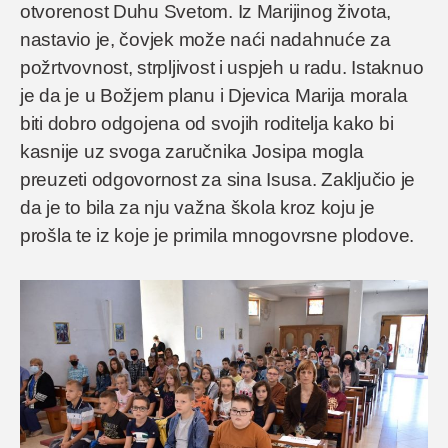
otvorenost Duhu Svetom. Iz Marijinog života,
nastavio je, čovjek može naći nadahnuće za
požrtvovnost, strpljivost i uspjeh u radu. Istaknuo
je da je u Božjem planu i Djevica Marija morala
biti dobro odgojena od svojih roditelja kako bi
kasnije uz svoga zaručnika Josipa mogla
preuzeti odgovornost za sina Isusa. Zaključio je
da je to bila za nju važna škola kroz koju je
prošla te iz koje je primila mnogovrsne plodove.