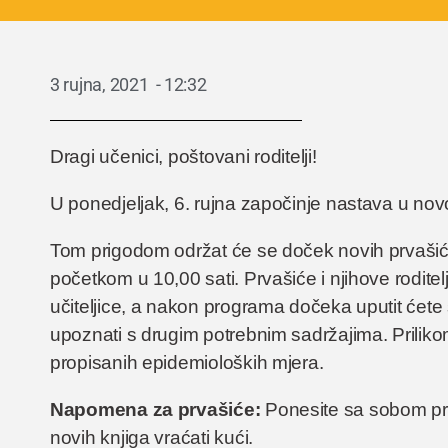
3 rujna, 2021
-
12:32
Dragi učenici, poštovani roditelji!
U ponedjeljak, 6. rujna započinje nastava u novo
Tom prigodom održat će se doček novih prvašića
početkom u 10,00 sati. Prvašiće i njihove roditel
učiteljice, a nakon programa dočeka uputit ćete
upoznati s drugim potrebnim sadržajima. Prilik
propisanih epidemioloških mjera.
Napomena za prvašiće:
Ponesite sa sobom pra
novih knjiga vraćati kući.