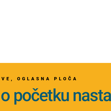
AVE
,
OGLASNA PLOČA
 o početku nast