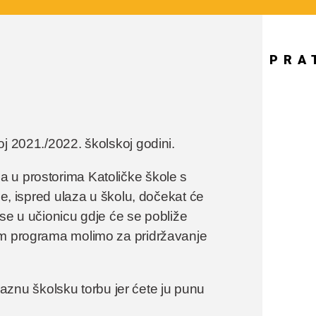
PRA
j 2021./2022. školskoj godini.
 u prostorima Katoličke škole s
je, ispred ulaza u školu, dočekat će
 se u učionicu gdje će se pobliže
om programa molimo za pridržavanje
znu školsku torbu jer ćete ju punu