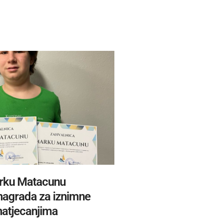
rku Matacunu
 nagrada za iznimne
natjecanjima