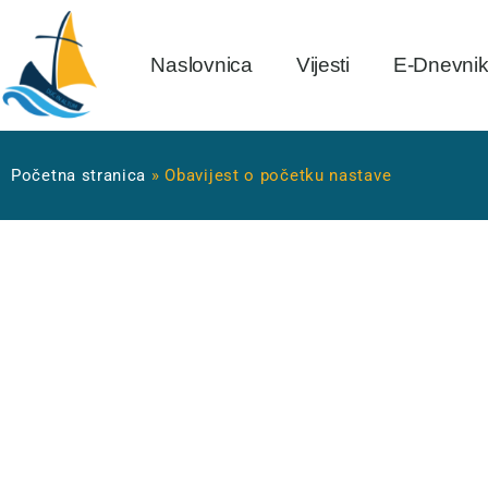
Naslovnica
Vijesti
E-Dnevni
Početna stranica
»
Obavijest o početku nastave