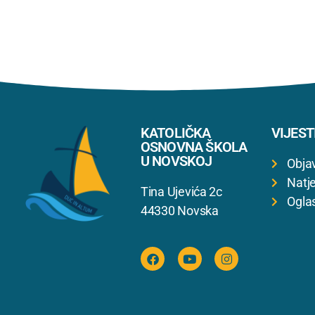
KATOLIČKA
VIJEST
OSNOVNA ŠKOLA
U NOVSKOJ
Obja
Natje
Tina Ujevića 2c
Ogla
44330 Novska