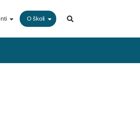
nti
O školi