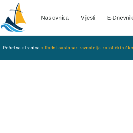
Naslovnica
Vijesti
E-Dnevni
Početna stranica
»
Radni sastanak ravnatelja katoličkih šk