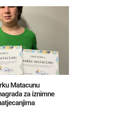
rku Matacunu
 nagrada za iznimne
natjecanjima