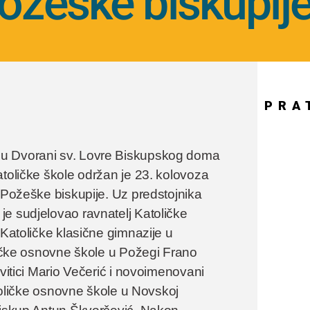
ožeške biskupij
PRA
 u Dvorani sv. Lovre Biskupskog doma
atoličke škole održan je 23. kolovoza
a Požeške biskupije. Uz predstojnika
e sudjelovao ravnatelj Katoličke
 Katoličke klasične gimnazije u
oličke osnovne škole u Požegi Frano
ovitici Mario Večerić i novoimenovani
atoličke osnovne škole u Novskoj