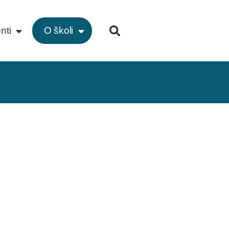
nti
O školi