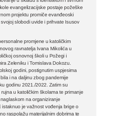
ovanje u skladu s identitetom i svrhom
 škole evangelizacijske postaje požeške
vnom projektu promiče evanđeoski
svojoj slobodi uvide i prihvate Isusov
.
 personalne promjene u katoličkim
novog ravnatelja Ivana Mikolića u
oličkoj osnovnoj školi u Požegi i
imira Zeleniku i Tomislava Dokozu.
kolskoj godini, postignutim uspjesima
bila i na daljinu zbog pandemije
sku godinu 2021./2022. Zatim su
 rujna u katoličkim školama te primanje
 naglaskom na organiziranje
 istaknuo je važnost vođenja brige o
lno raspolažu materijalnim dobrima te