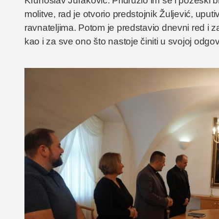
Krunoslav Juraković. Pridružio im se i požeški
molitve, rad je otvorio predstojnik Žuljević, up
ravnateljima. Potom je predstavio dnevni red i 
kao i za sve ono što nastoje činiti u svojoj odgov