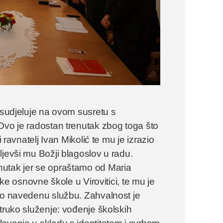
o sudjeluje na ovom susretu s
Ovo je radostan trenutak zbog toga što
 ravnatelj Ivan Mikolić te mu je izrazio
ljevši mu Božji blagoslov u radu.
nutak jer se opraštamo od Maria
čke osnovne škole u Virovitici, te mu je
šio navedenu službu. Zahvalnost je
truko služenje: vođenje školskih