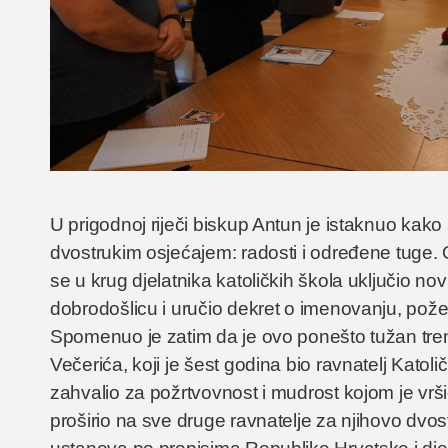
U prigodnoj riječi biskup Antun je istaknuo kak
dvostrukim osjećajem: radosti i određene tuge. 
se u krug djelatnika katoličkih škola uključio novi
dobrodošlicu i uručio dekret o imenovanju, pože
Spomenuo je zatim da je ovo ponešto tužan tre
Večerića, koji je šest godina bio ravnatelj Katoli
zahvalio za požrtvovnost i mudrost kojom je vr
proširio na sve druge ravnatelje za njihovo dvos