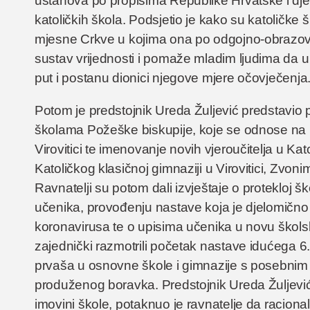
ustanova po propisima Republike Hrvatske i djel
katoličkih škola. Podsjetio je kako su katoličke
mjesne Crkve u kojima ona po odgojno-obrazo
sustav vrijednosti i pomaže mladim ljudima da u 
put i postanu dionici njegove mjere očovječenja
Potom je predstojnik Ureda Žuljević predstavio
školama Požeške biskupije, koje se odnose na 
Virovitici te imenovanje novih vjeroučitelja u Kat
Katoličkog klasičnoj gimnaziji u Virovitici, Zvon
Ravnatelji su potom dali izvještaje o protekloj š
učenika, provođenju nastave koja je djelomično 
koronavirusa te o upisima učenika u novu škol
zajednički razmotrili početak nastave idućega 6.
prvaša u osnovne škole i gimnazije s posebnim
produženog boravka. Predstojnik Ureda Žuljević
imovini škole, potaknuo je ravnatelje da raciona