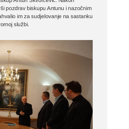
 biskup Antun Škvorčević. Nakon
utivši pozdrav biskupu Antunu i nazočnim
zahvalio im za sudjelovanje na sastanku
ornoj službi.