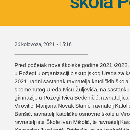
škola P
26 kolovoza, 2021
-
15:16
Pred početak nove školske godine 2021./2022.
u Požegi u organizaciji biskupijskog Ureda za k
2021. radni sastanak ravnatelja katoličkih škol
spomenutog Ureda Ivicu Žuljevića, na sastanku j
gimnazije u Požegi Ivica Bedeničić, ravnateljica
Virovitici Marijana Novak Stanić, ravnatelj Kat
Barišić, ravnatelj Katoličke osnovne škole u Vir
ravnatelj iste Škole Ivan Mikolić, te ravnatelj K