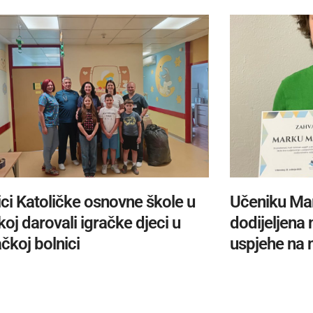
ci Katoličke osnovne škole u
Učeniku Ma
oj darovali igračke djeci u
dodijeljena
čkoj bolnici
uspjehe na 