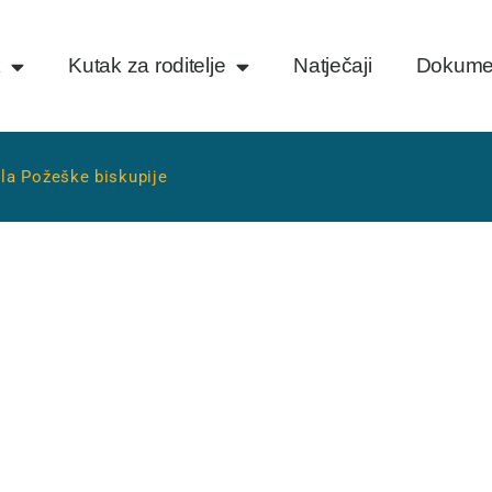
k
Kutak za roditelje
Natječaji
Dokume
ola Požeške biskupije