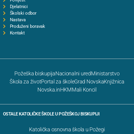
Povijest
Djelatnici
Školski odbor
Nastava
Produženi boravak
Kontakt
Požeška biskupija
Nacionalni ured
Ministarstvo
Škola za život
Portal za škole
Grad Novska
Knjižnica
Novska.in
HKM
Mali Koncil
OSTALE KATOLIČKE ŠKOLE U POŽEŠKOJ BISKUPIJI
Katolička osnovna škola u Požegi