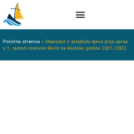
Početna stranica
»
Obavijest o pregledu djece prije upisa
u 1. razred osnovne škole za školsku godinu 2021./2022.