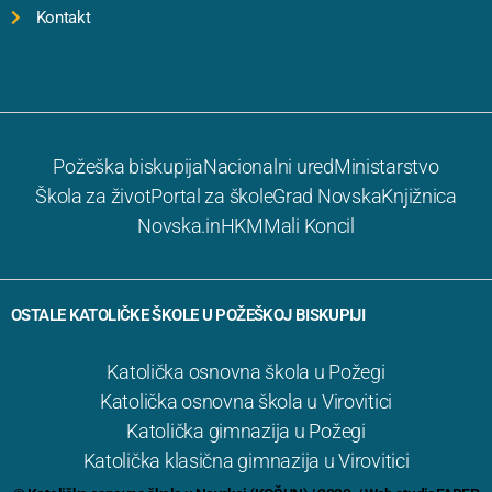
Kontakt
Požeška biskupija
Nacionalni ured
Ministarstvo
Škola za život
Portal za škole
Grad Novska
Knjižnica
Novska.in
HKM
Mali Koncil
OSTALE KATOLIČKE ŠKOLE U POŽEŠKOJ BISKUPIJI
Katolička osnovna škola u Požegi
Katolička osnovna škola u Virovitici
Katolička gimnazija u Požegi
Katolička klasična gimnazija u Virovitici