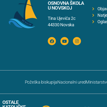
OSNOVNA ŠKOLA
U NOVSKOJ
Obja
Natje
Tina Ujevića 2c
Ogla
44330 Novska
Požeška biskupija
Nacionalni ured
Ministarstv
OSTALE