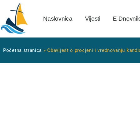
Naslovnica
Vijesti
E-Dnevni
Početna stranica
»
Obavijest o procjeni i vrednovanju kandi