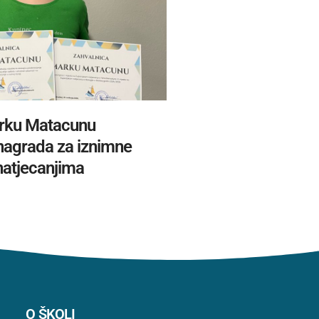
rku Matacunu
 nagrada za iznimne
natjecanjima
O ŠKOLI