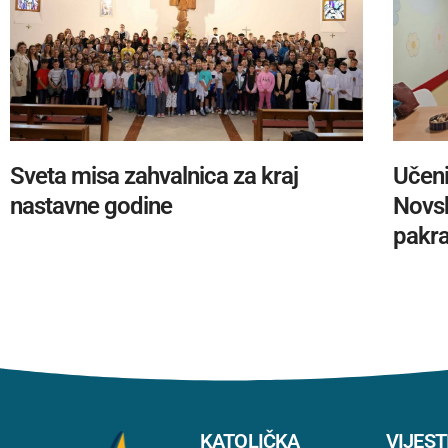
Sveta misa zahvalnica za kraj
Učeni
nastavne godine
Novsk
pakra
KATOLIČKA
VIJEST