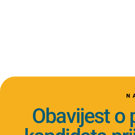
N
Obavijest o 