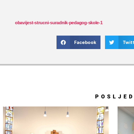
obavijest-strucni-suradnik-pedagog-skole-1
Facebook
Twit
POSLJE