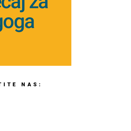
ečaj za
goga
TITE NAS: