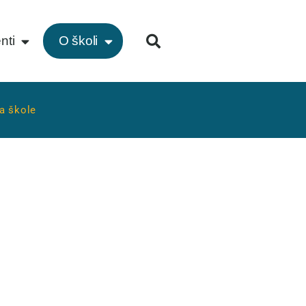
nti
O školi
ga škole