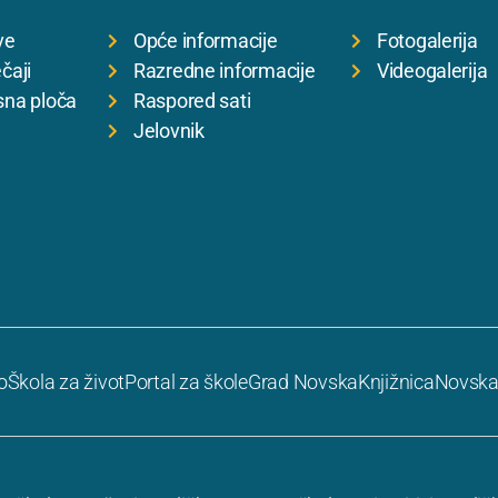
ve
Opće informacije
Fotogalerija
čaji
Razredne informacije
Videogalerija
sna ploča
Raspored sati
Jelovnik
o
Škola za život
Portal za škole
Grad Novska
Knjižnica
Novska