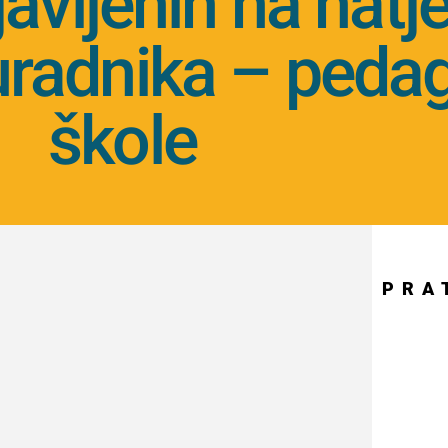
javljenih na natj
uradnika – peda
škole
PRA