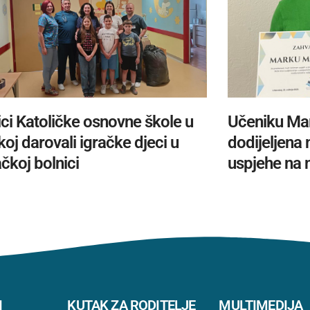
ci Katoličke osnovne škole u
Učeniku Ma
oj darovali igračke djeci u
dodijeljena
čkoj bolnici
uspjehe na 
I
KUTAK ZA RODITELJE
MULTIMEDIJA