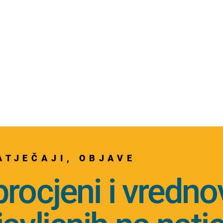
ATJEČAJI
,
OBJAVE
procjeni i vredn