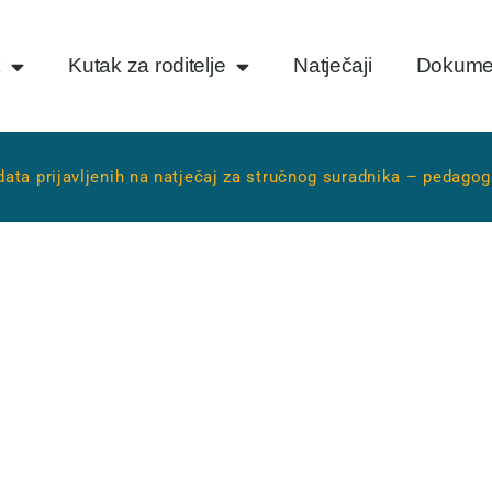
k
Kutak za roditelje
Natječaji
Dokume
data prijavljenih na natječaj za stručnog suradnika – pedago